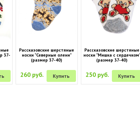
яные
Рассказовские шерстяные
Рассказовские шерстяные
р 37-
носки "Северные олени"
носки "Мишка с сердечком
(размер 37-40)
(размер 37-40)
260 руб.
250 руб.
ть
Купить
Купить