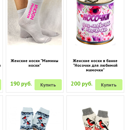
Женские носки "Мамины
Женские носки в банке
в
носки"
"Носочки для любимой
мамочки"
190 руб.
200 руб.
Купить
Купить