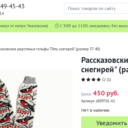
649-45-43
1-14
 5 минут от метро Чкаловская)
С 9:00 до 21:00, ежедневно, без вых
казовские шерстяные гольфы "Пять снегирей" (размер 37-40)
Рассказовск
снегирей" (р
(1)
450 руб.
Цена:
Артикул:
z809761-А1
Нет в наличии
Уведомить