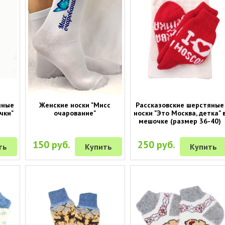
яные
Женские носки "Мисс
Рассказовские шерстяные
чки"
очарование"
носки "Это Москва, детка" 
мешочке (размер 36-40)
150 руб.
250 руб.
ть
Купить
Купить