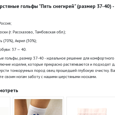
рстяные гольфы "Пять снегирей" (размер 37-40) -
;
Россия;
ски (г. Рассказово, Тамбовская обл.);
ь (70%), Акрил (30%);
буви: 37 — 40.
ые гольфы, размер 37-40 - идеальное решение для комфортного 
олючие изделия, которые прекрасно растягиваются и подходят д
рсти тонкорунных пород овец прошедшей глубокую очистку. Ваши
е своим ногам заботу с нашими шерстяными носками.
мотреть