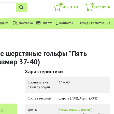
0
0
ИЗБРАННОЕ
КОРЗИНА
одных
Доставка
Оплата
Контакты
Вход
|
Регистрация
ие шерстяные гольфы "Пять
азмер 37-40)
Характеристики
Соответствие
37 — 40
размеру обуви
Состав текстиля
Шерсть (70%), Акрил (30%)
 о
Бренд
Рассказовские носки
(г.