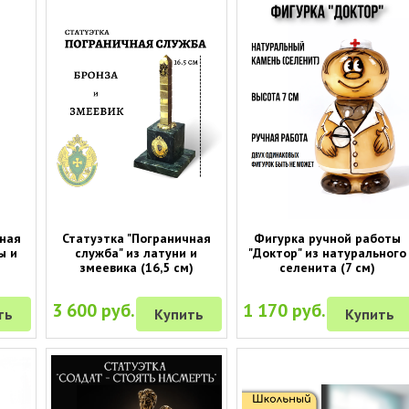
вная
Статуэтка "Пограничная
Фигурка ручной работы
ы и
служба" из латуни и
"Доктор" из натурального
змеевика (16,5 см)
селенита (7 см)
3 600 руб.
1 170 руб.
ть
Купить
Купить