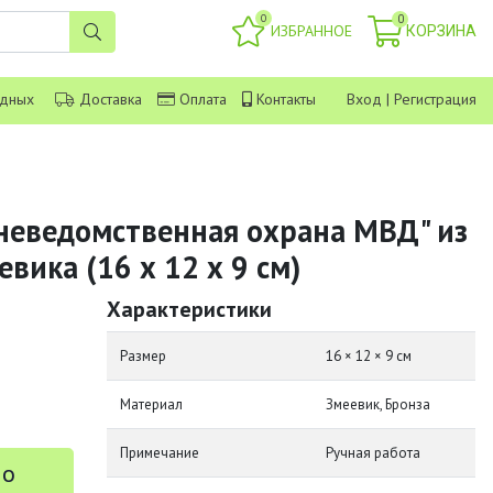
0
0
ИЗБРАННОЕ
КОРЗИНА
одных
Доставка
Оплата
Контакты
Вход
|
Регистрация
Вневедомственная охрана МВД" из
евика (16 х 12 х 9 см)
Характеристики
Размер
16 × 12 × 9 см
Материал
Змеевик, Бронза
Примечание
Ручная работа
 о