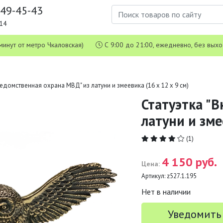
649-45-43
1-14
 5 минут от метро Чкаловская)
С 9:00 до 21:00, ежедневно, без вых
ведомственная охрана МВД" из латуни и змеевика (16 х 12 х 9 см)
Статуэтка "
латуни и зме
(1)
4 150 руб.
Цена:
Артикул:
z527.1.195
Нет в наличии
Уведомить