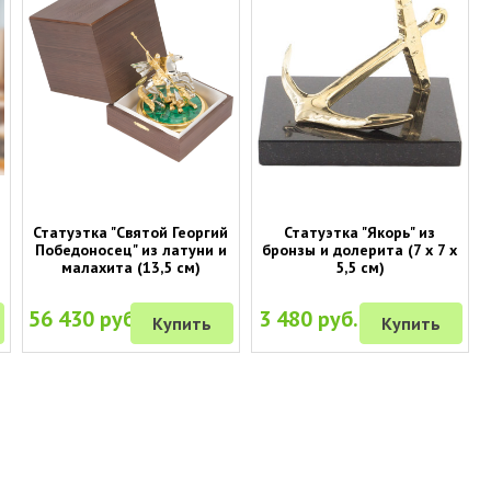
Статуэтка "Святой Георгий
Статуэтка "Якорь" из
Победоносец" из латуни и
бронзы и долерита (7 х 7 х
малахита (13,5 см)
5,5 см)
56 430 руб.
3 480 руб.
Купить
Купить