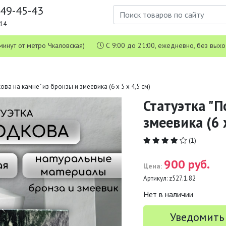
649-45-43
1-14
 5 минут от метро Чкаловская)
С 9:00 до 21:00, ежедневно, без вых
ова на камне" из бронзы и змеевика (6 х 5 х 4,5 см)
Статуэтка "П
змеевика (6 х
(1)
900 руб.
Цена:
Артикул:
z527.1.82
Нет в наличии
Уведомить