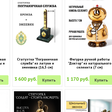
вная
Статуэтка "Пограничная
Фигурка ручной работы
ы и
служба" из латуни и
"Доктор" из натурального
змеевика (16,5 см)
селенита (7 см)
3 600 руб.
1 170 руб.
ть
Купить
Купить