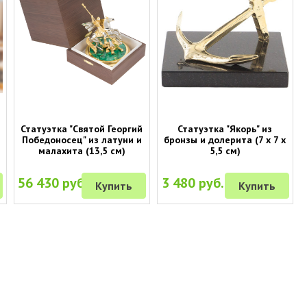
Статуэтка "Святой Георгий
Статуэтка "Якорь" из
Победоносец" из латуни и
бронзы и долерита (7 х 7 х
малахита (13,5 см)
5,5 см)
56 430 руб.
3 480 руб.
Купить
Купить