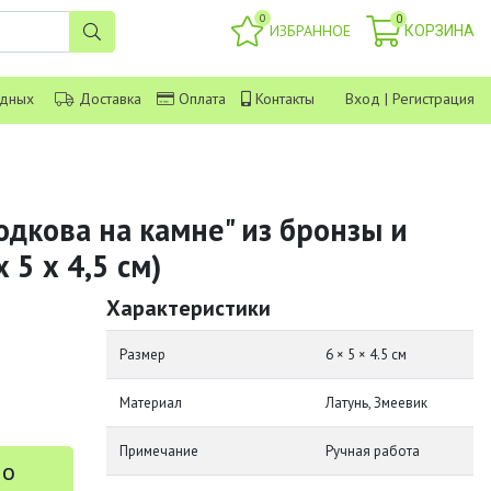
0
0
ИЗБРАННОЕ
КОРЗИНА
одных
Доставка
Оплата
Контакты
Вход
|
Регистрация
одкова на камне" из бронзы и
 5 х 4,5 см)
Характеристики
Размер
6 × 5 × 4.5 см
Материал
Латунь, Змеевик
Примечание
Ручная работа
 о