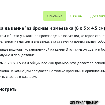
Описание
Отзывы
Доставка
а на камне" из бронзы и змеевика (6 х 5 х 4,5 см
 камне" - это уникальное произведение искусства, которое ста
вленная из латуни и змеевика, эта статуэтка представляет соб
 виде подковы, установленной на камне. Этот символ удачи и б
олучие и процветание.
ы 6 x 5 x 4.5 см и общий вес 200 граммов, что делает ее легко
кова на камне", вы получаете не только красивый и оригинальн
ить счастье в ваш дом.
мотреть