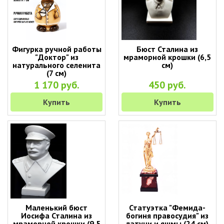
Фигурка ручной работы
Бюст Сталина из
"Доктор" из
мраморной крошки (6,5
натурального селенита
см)
(7 см)
1 170 руб.
450 руб.
Купить
Купить
Маленький бюст
Статуэтка "Фемида-
Иосифа Сталина из
богиня правосудия" из
мраморной крошки (9,5
латуни и яшмы (24 см)