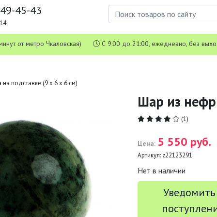
649-45-43
1-14
 5 минут от метро Чкаловская)
С 9:00 до 21:00, ежедневно, без вых
на подставке (9 х 6 х 6 см)
Шар из нефри
(1)
5 550 руб.
Цена:
Артикул:
z22123291
Нет в наличии
Уведомить
поступлен