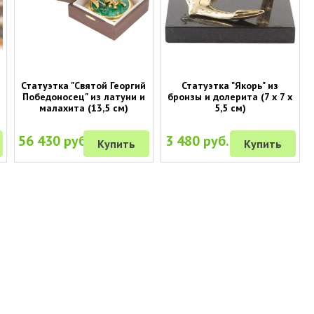
Статуэтка "Святой Георгий
Статуэтка "Якорь" из
Победоносец" из латуни и
бронзы и долерита (7 х 7 х
малахита (13,5 см)
5,5 см)
56 430 руб.
3 480 руб.
Купить
Купить