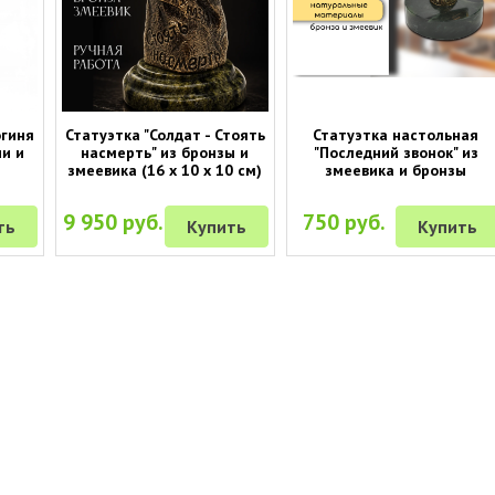
огиня
Статуэтка "Солдат - Стоять
Статуэтка настольная
ни и
насмерть" из бронзы и
"Последний звонок" из
змеевика (16 х 10 х 10 см)
змеевика и бронзы
9 950 руб.
750 руб.
ть
Купить
Купить