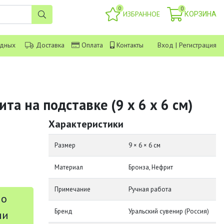
0
0
ИЗБРАННОЕ
КОРЗИНА
одных
Доставка
Оплата
Контакты
Вход
|
Регистрация
та на подставке (9 х 6 х 6 см)
Характеристики
Размер
9 × 6 × 6 см
Материал
Бронза, Нефрит
Примечание
Ручная работа
 о
Бренд
Уральский сувенир (Россия)
ии