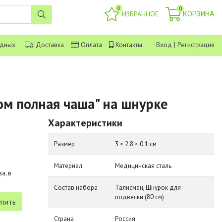
0
0
ИЗБРАННОЕ
КОРЗИНА
одных
Доставка
Оплата
Контакты
Вход
|
Регистрация
ом полная чаша" на шнурке
Характеристики
Размер
3 × 2.8 × 0.1 см
Материал
Медицинская сталь
а, в
Состав набора
Талисман, Шнурок для
подвески (80 см)
Страна
Россия