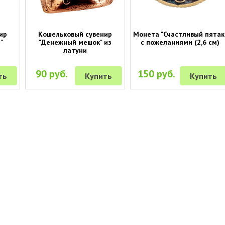
ир
Кошельковый сувенир
Монета "Счастливый пятак
"
"Денежный мешок" из
с пожеланиями (2,6 см)
латуни
90 руб.
150 руб.
ть
Купить
Купить