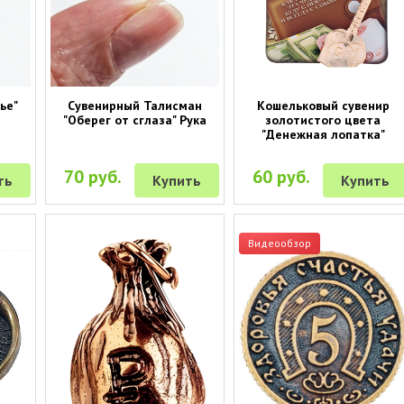
ье"
Сувенирный Талисман
Кошельковый сувенир
"Оберег от сглаза" Рука
золотистого цвета
"Денежная лопатка"
70 руб.
60 руб.
ть
Купить
Купить
Видеообзор