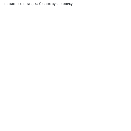
памятного подарка близкому человеку.
+7 (495) 649-45-43
Доставка
Оплата