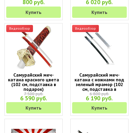
800 руб.
6 020 руб.
Купить
Купить
Видеообзор
Видеообзор
Самурайский меч-
Самурайский меч-
катана красного цвета
катана с ножнами под
(102 см, подставка в
зеленый мрамор (102
подарок)
см, подставка в
подарок)
7 500 руб.
6 800 руб.
6 590 руб.
6 190 руб.
Купить
Купить