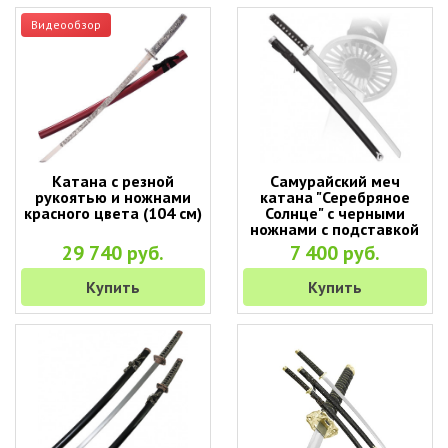
Видеообзор
Катана с резной
Самурайский меч
рукоятью и ножнами
катана "Серебряное
красного цвета (104 см)
Солнце" с черными
ножнами с подставкой
(100 см)
29 740 руб.
7 400 руб.
Купить
Купить