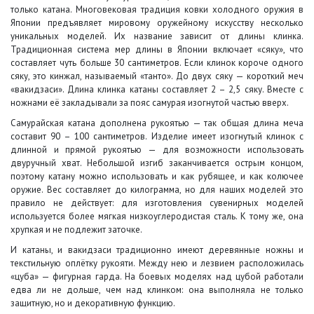
только катана. Многовековая традиция ковки холодного оружия в
Японии предъявляет мировому оружейному искусству несколько
уникальных моделей. Их название зависит от длины клинка.
Традиционная система мер длины в Японии включает «сяку», что
составляет чуть больше 30 сантиметров. Если клинок короче одного
сяку, это кинжал, называемый «танто». До двух сяку — короткий меч
«вакидзаси». Длина клинка катаны составляет 2 – 2,5 сяку. Вместе с
ножнами её закладывали за пояс самурая изогнутой частью вверх.
Самурайская катана дополнена рукоятью — так общая длина меча
составит 90 – 100 сантиметров. Изделие имеет изогнутый клинок с
длинной и прямой рукоятью — для возможности использовать
двуручный хват. Небольшой изгиб заканчивается острым концом,
поэтому катану можно использовать и как рубящее, и как колючее
оружие. Вес составляет до килограмма, но для наших моделей это
правило не действует: для изготовления сувенирных моделей
используется более мягкая низкоуглеродистая сталь. К тому же, она
хрупкая и не подлежит заточке.
И катаны, и вакидзаси традиционно имеют деревянные ножны и
текстильную оплётку рукояти. Между нею и лезвием расположилась
«цуба» — фигурная гарда. На боевых моделях над цубой работали
едва ли не дольше, чем над клинком: она выполняла не только
защитную, но и декоративную функцию.