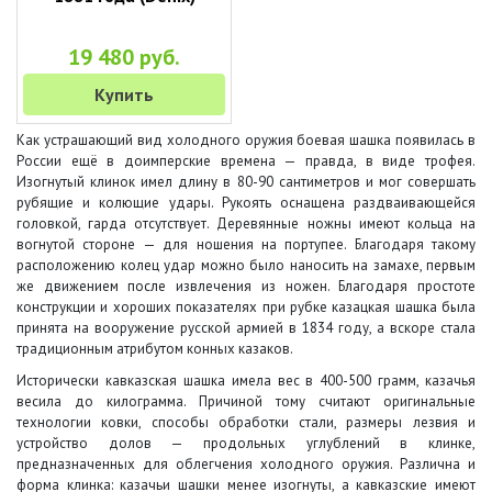
19 480 руб.
Купить
Как устрашающий вид холодного оружия боевая шашка появилась в
России ещё в доимперские времена — правда, в виде трофея.
Изогнутый клинок имел длину в 80-90 сантиметров и мог совершать
рубящие и колющие удары. Рукоять оснащена раздваивающейся
головкой, гарда отсутствует. Деревянные ножны имеют кольца на
вогнутой стороне — для ношения на портупее. Благодаря такому
расположению колец удар можно было наносить на замахе, первым
же движением после извлечения из ножен. Благодаря простоте
конструкции и хороших показателях при рубке казацкая шашка была
принята на вооружение русской армией в 1834 году, а вскоре стала
традиционным атрибутом конных казаков.
Исторически кавказская шашка имела вес в 400-500 грамм, казачья
весила до килограмма. Причиной тому считают оригинальные
технологии ковки, способы обработки стали, размеры лезвия и
устройство долов — продольных углублений в клинке,
предназначенных для облегчения холодного оружия. Различна и
форма клинка: казачьи шашки менее изогнуты, а кавказские имеют