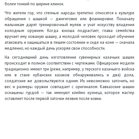
более тонкий по ширине клинок.
Что жители гор, что степные народы трепетно относятся к культуре
обращения с шашкой — джигитовке или фланкировке. Поначалу
мальчикам дарят тренировочный муляж и учат искусству владения
холодным оружием. Когда юноша подрастает, глава семейства
вручает ему кованую шашку, а молодой человек проходит обучение
атаковать и защищаться в пешем состоянии и сидя на коне — сначала
медленно, но каждый день ускоряя свои способности.
На сегодняшний день изготовление сувенирных казачьих шашек
происходит в полном соответствии с чертежами. Офицерские модели
традиционно имеют три (реже, например, у терского казачьего войска
или в стане кубанских казаков обнаруживались и два) дола,
солдатские же довольствуются одним. Их невозможно заточить, но
вес и размеры оружия совпадает с оригиналом. Кавказские шашки
оснащены гурдой — так именуют клеймо кузнеца, которое мастер
оставляет после первой заточки лезвия после ковки.