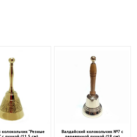
 колокольчик "Резные
Валдайский колокольчик №7 с
 с ручкой (11,5 см)
деревянной ручкой (18 см)