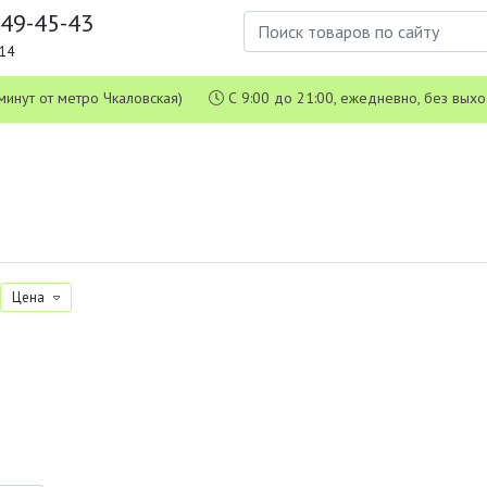
649-45-43
1-14
 5 минут от метро Чкаловская)
С 9:00 до 21:00, ежедневно, без вых
Цена