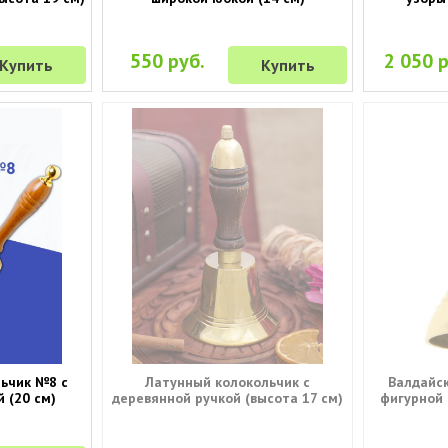
550 руб.
2 050 р
Купить
Купить
льчик №8 с
Латунный колокольчик с
Валдайск
 (20 см)
деревянной ручкой (высота 17 см)
фигурной 