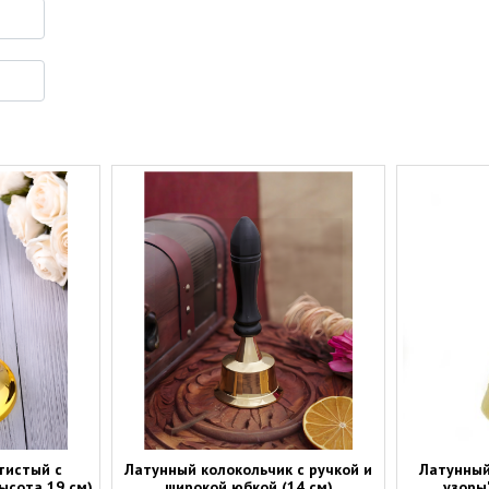
тистый с
Латунный колокольчик с ручкой и
Латунный
ысота 19 см)
широкой юбкой (14 см)
узоры"