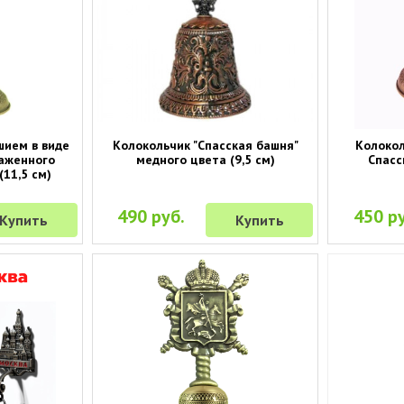
шием в виде
Колокольчик "Спасская башня"
Колокол
лаженного
медного цвета (9,5 см)
Спасс
(11,5 см)
490 руб.
450 ру
Купить
Купить