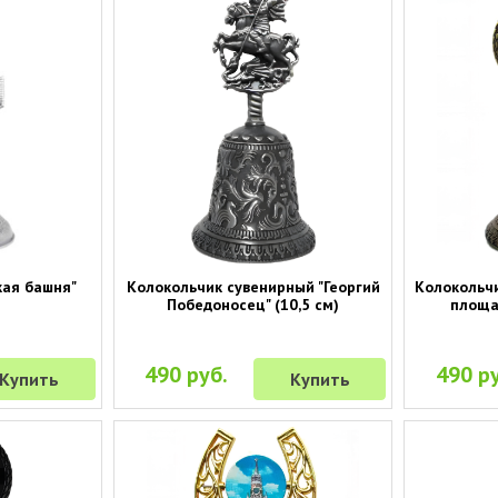
кая башня"
Колокольчик сувенирный "Георгий
Колокольчи
Победоносец" (10,5 см)
площад
490 руб.
490 ру
Купить
Купить