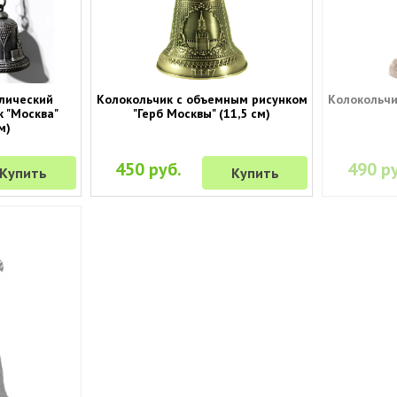
лический
Колокольчик с объемным рисунком
Колокольчи
 "Москва"
"Герб Москвы" (11,5 см)
м)
450 руб.
490 ру
Купить
Купить