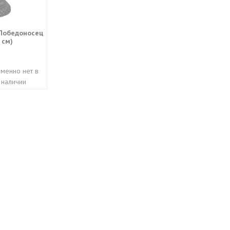
 Победоносец
 см)
менно нет в
наличии