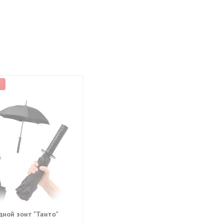
р
дной зонт "Танто"