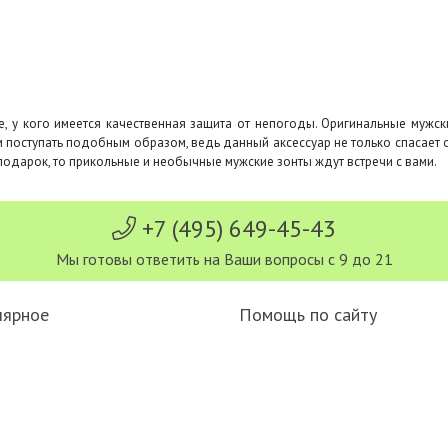
е, у кого имеется качественная защита от непогоды. Оригинальные мужс
поступать подобным образом, ведь данный аксессуар не только спасает от
одарок, то прикольные и необычные мужские зонты ждут встречи с вами.
+7 (495) 649-45-43
Мы готовы ответить на Ваши вопросы с 9 до 21
лярное
Помощь по сайту