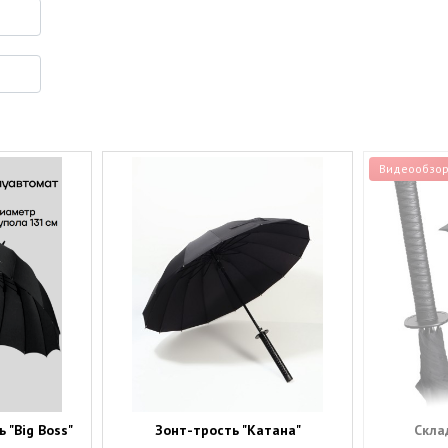
Видеообзо
 "Big Boss"
Зонт-трость "Катана"
Скла