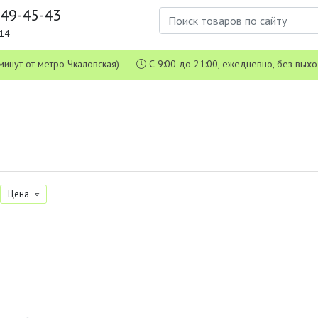
649-45-43
1-14
 5 минут от метро Чкаловская)
С 9:00 до 21:00, ежедневно, без вых
Цена