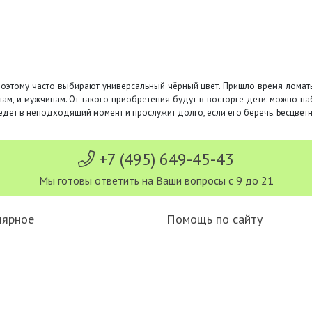
этому часто выбирают универсальный чёрный цвет. Пришло время ломать 
м, и мужчинам. От такого приобретения будут в восторге дети: можно н
дёт в неподходящий момент и прослужит долго, если его беречь. Бесцвет
+7 (495) 649-45-43
Мы готовы ответить на Ваши вопросы с 9 до 21
лярное
Помощь по сайту