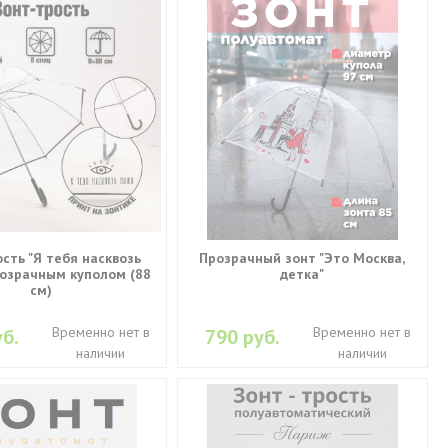
сть "Я тебя насквозь
Прозрачный зонт "Это Москва,
розрачным куполом (88
детка"
см)
Временно нет в
Временно нет в
б.
790 руб.
наличии
наличии