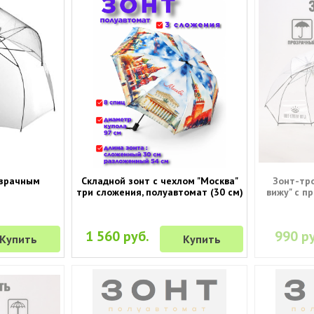
озрачным
Складной зонт с чехлом "Москва"
Зонт-тро
три сложения, полуавтомат (30 см)
вижу" с п
1 560 руб.
990 ру
Купить
Купить