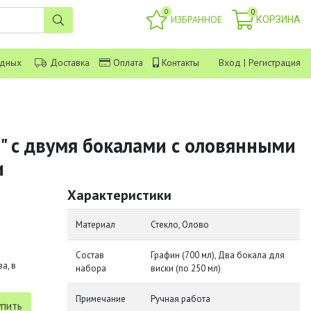
0
0
ИЗБРАННОЕ
КОРЗИНА
одных
Доставка
Оплата
Контакты
Вход
|
Регистрация
" с двумя бокалами с оловянными
и
Характеристики
Материал
Стекло, Олово
Состав
Графин (700 мл), Два бокала для
а, в
набора
виски (по 250 мл)
Примечание
Ручная работа