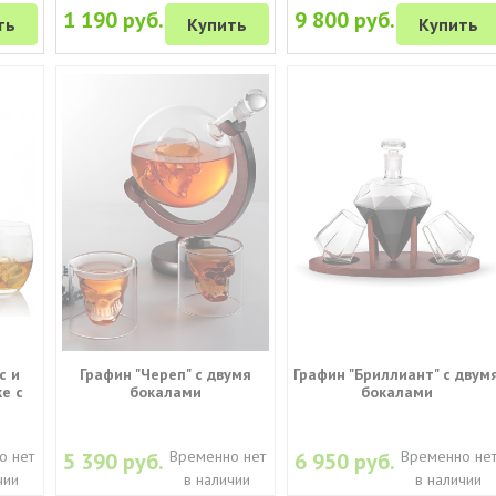
1 190 руб.
9 800 руб.
ть
Купить
Купить
с и
Графин "Череп" с двумя
Графин "Бриллиант" с двум
ке с
бокалами
бокалами
о нет
Временно нет
Временно не
5 390 руб.
6 950 руб.
чии
в наличии
в наличии