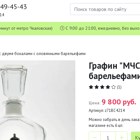
649-45-43
1-14
 5 минут от метро Чкаловская)
С 9:00 до 21:00, ежедневно, без вых
 с двумя бокалами с оловянными барельефами
Графин "МЧС
барельефам
(1)
9 800 руб.
Цена:
Артикул:
z71ВС4214
Можно забрать в день заказ
магазине есть
6
шт.