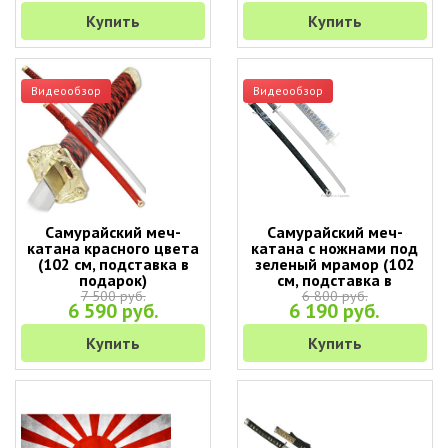
Купить
Купить
Видеообзор
Видеообзор
Самурайский меч-
Самурайский меч-
катана красного цвета
катана с ножнами под
(102 см, подставка в
зеленый мрамор (102
подарок)
см, подставка в
подарок)
7 500 руб.
6 800 руб.
6 590 руб.
6 190 руб.
Купить
Купить