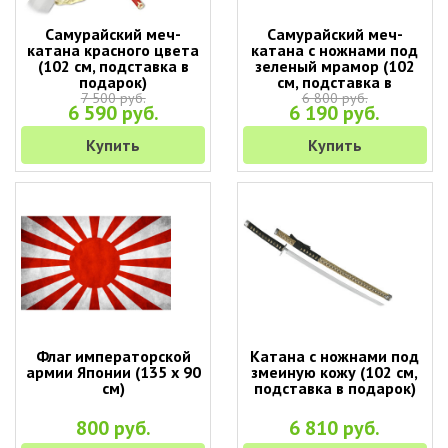
Самурайский меч-
Самурайский меч-
катана красного цвета
катана с ножнами под
(102 см, подставка в
зеленый мрамор (102
подарок)
см, подставка в
подарок)
7 500 руб.
6 800 руб.
6 590 руб.
6 190 руб.
Купить
Купить
Флаг императорской
Катана с ножнами под
армии Японии (135 х 90
змеиную кожу (102 см,
см)
подставка в подарок)
800 руб.
6 810 руб.