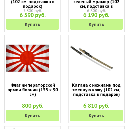
(102 см, подставка в
зеленый мрамор (102
подарок)
см, подставка в
подарок)
7 500 руб.
6 800 руб.
6 590 руб.
6 190 руб.
Купить
Купить
Флаг императорской
Катана с ножнами под
армии Японии (135 х 90
змеиную кожу (102 см,
см)
подставка в подарок)
800 руб.
6 810 руб.
Купить
Купить