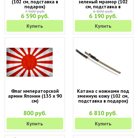
(102 см, подставка в
зеленый мрамор (102
подарок)
см, подставка в
подарок)
7 500 руб.
6 800 руб.
6 590 руб.
6 190 руб.
Купить
Купить
Флаг императорской
Катана с ножнами под
армии Японии (135 х 90
змеиную кожу (102 см,
см)
подставка в подарок)
800 руб.
6 810 руб.
Купить
Купить