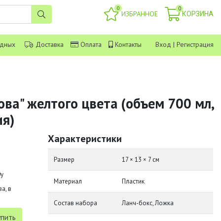
0
0
ИЗБРАННОЕ
КОРЗИНА
одных
Доставка
Оплата
Контакты
Вход
|
Регистрация
ова" желтого цвета (объем 700 мл,
ия)
Характеристики
Размер
17 × 13 × 7 см
0y
Материал
Пластик
а, в
Состав набора
Ланч-бокс, Ложка