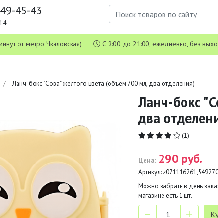
649-45-43
1-14
 5 минут от метро Чкаловская)
С 9:00 до 21:00, ежедневно, без вых
Ланч-бокс "Сова" желтого цвета (объем 700 мл, два отделения)
Ланч-бокс "С
два отделен
(1)
290 руб.
Цена:
Артикул:
z071116261,54927
Можно забрать в день заказ
магазине есть
1
шт.