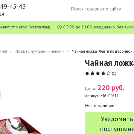
649-45-43
1-14
 5 минут от метро Чкаловская)
С 9:00 до 21:00, ежедневно, без вых
ями)
Ложки с мужскими именами
Чайная ложка "Лев" в подарочной
Чайная ложк
(1)
220 руб.
Цена:
Артикул:
z46100811
Нет в наличии
Уведомить
поступлен