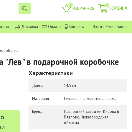
0
0
ИЗБРАННОЕ
КОРЗИНА
одных
Доставка
Оплата
Контакты
Вход
|
Регистрация
 коробочке
а "Лев" в подарочной коробочке
Характеристики
Длина
14.5 см
Материал
Пищевая нержавеющая сталь
Бренд
Павловский завод им. Кирова (г.
 о
Павлово, Нижегородская
область)
ии