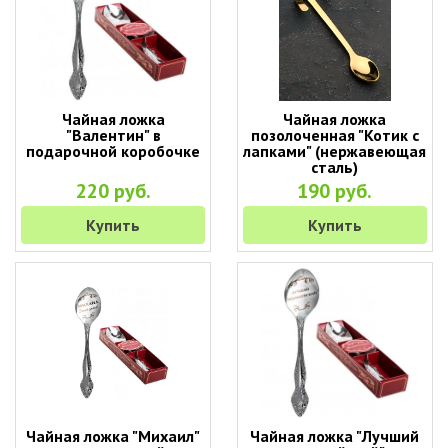
Чайная ложка
Чайная ложка
"Валентин" в
позолоченная "Котик с
подарочной коробочке
лапками" (нержавеющая
сталь)
220 руб.
190 руб.
Купить
Купить
Чайная ложка "Михаил"
Чайная ложка "Лучший