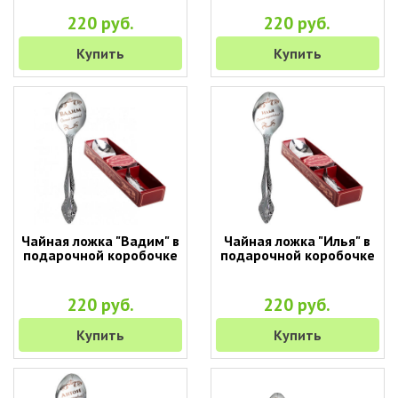
220 руб.
220 руб.
Купить
Купить
Чайная ложка "Вадим" в
Чайная ложка "Илья" в
подарочной коробочке
подарочной коробочке
220 руб.
220 руб.
Купить
Купить