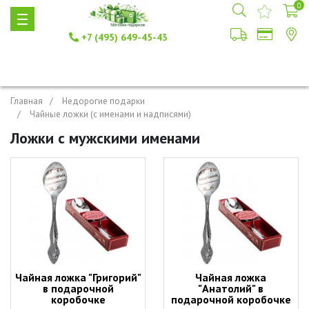
0
+7 (495) 649-45-43
Главная
Недорогие подарки
Чайные ложки (с именами и надписями)
Ложки с мужскими именами
Чайная ложка "Григорий"
Чайная ложка
в подарочной
"Анатолий" в
коробочке
подарочной коробочке