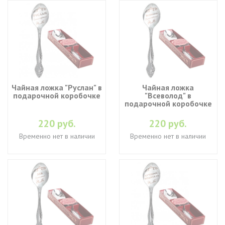
Чайная ложка "Руслан" в
Чайная ложка
подарочной коробочке
"Всеволод" в
подарочной коробочке
220 руб.
220 руб.
Временно нет в наличии
Временно нет в наличии