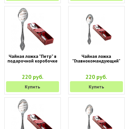
Чайная ложка "Петр" в
Чайная ложка
подарочной коробочке
"Главнокомандующий"
220 руб.
220 руб.
Купить
Купить