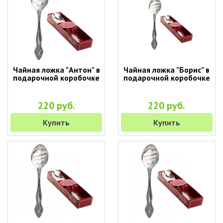
Чайная ложка "Антон" в
Чайная ложка "Борис" в
подарочной коробочке
подарочной коробочке
220 руб.
220 руб.
Купить
Купить