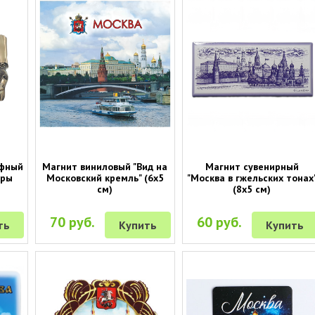
ефный
Магнит виниловый "Вид на
Магнит сувенирный
оры
Московский кремль" (6х5
"Москва в гжельских тонах
см)
(8х5 см)
70 руб.
60 руб.
ть
Купить
Купить