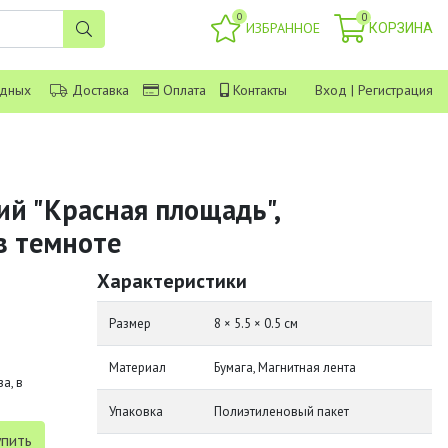
0
0
ИЗБРАННОЕ
КОРЗИНА
одных
Доставка
Оплата
Контакты
Вход
|
Регистрация
ий "Красная площадь",
в темноте
Характеристики
Размер
8 × 5.5 × 0.5 см
Материал
Бумага, Магнитная лента
а, в
Упаковка
Полиэтиленовый пакет