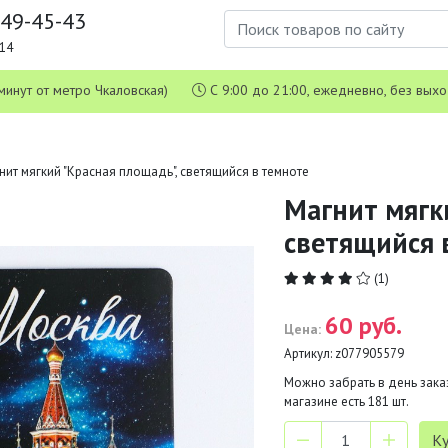
649-45-43
1-14
 5 минут от метро Чкаловская)
С 9:00 до 21:00, ежедневно, без вых
нит мягкий "Красная площадь", светящийся в темноте
Магнит мягк
светящийся 
(1)
60 руб.
Цена:
Артикул:
z077905579
Можно забрать в день заказ
магазине есть
181
шт.