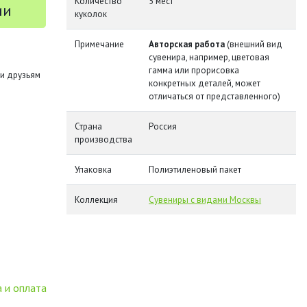
Количество
5 мест
ии
куколок
Примечание
Авторская работа
(внешний вид
сувенира, например, цветовая
гамма или прорисовка
и друзьям
конкретных деталей, может
отличаться от представленного)
Страна
Россия
производства
Упаковка
Полиэтиленовый пакет
Коллекция
Сувениры с видами Москвы
 и оплата