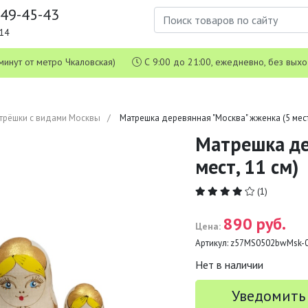
649-45-43
1-14
 5 минут от метро Чкаловская)
С 9:00 до 21:00, ежедневно, без вых
трёшки с видами Москвы
Матрешка деревянная "Москва" жженка (5 мест,
Матрешка де
мест, 11 см)
(1)
890 руб.
Цена:
Артикул:
z57MS0502bwMsk-
Нет в наличии
Уведомить