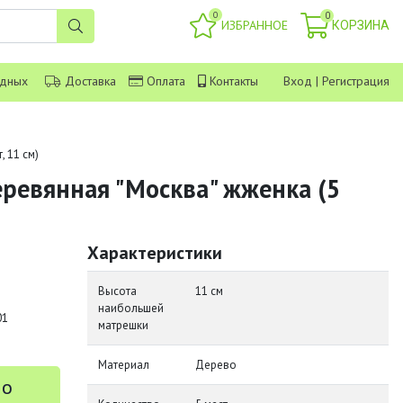
0
0
ИЗБРАННОЕ
КОРЗИНА
одных
Доставка
Оплата
Контакты
Вход
|
Регистрация
 11 см)
ревянная "Москва" жженка (5
Характеристики
Высота
11 см
наибольшей
01
матрешки
Материал
Дерево
 о