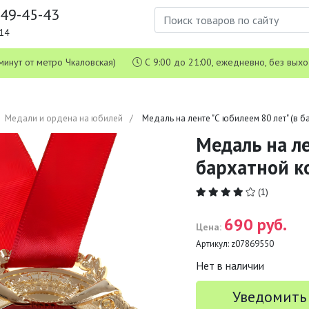
649-45-43
1-14
 5 минут от метро Чкаловская)
С 9:00 до 21:00, ежедневно, без вых
Медали и ордена на юбилей
Медаль на ленте "С юбилеем 80 лет" (в 
Медаль на ле
бархатной к
(1)
690 руб.
Цена:
Артикул:
z07869550
Нет в наличии
Уведомить