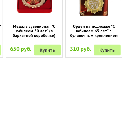
"
Медаль сувенирная "С
Орден на подложке "С
юбилеем 50 лет" (в
юбилеем 65 лет" с
бархатной коробочке)
булавочным креплением
650 руб.
310 руб.
Купить
Купить