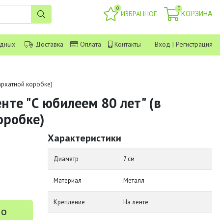
0
0
ИЗБРАННОЕ
КОРЗИНА
одных
Доставка
Оплата
Контакты
Вход
|
Регистрация
бархатной коробке)
нте "С юбилеем 80 лет" (в
оробке)
Характеристики
Диаметр
7 см
Материал
Металл
Крепление
На ленте
 о