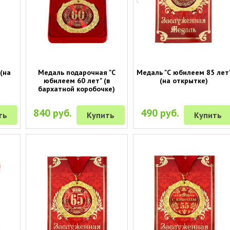
(на
Медаль подарочная "С
Медаль "С юбилеем 85 лет
юбилеем 60 лет" (в
(на открытке)
бархатной коробочке)
840 руб.
490 руб.
ть
Купить
Купить