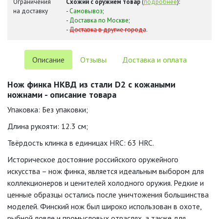
Ограничения
Схожий с оружием товар
(
подробнее
):
на доставку
-
Самовывоз
;
-
Доставка по Москве
;
-
Доставка в другие города
.
Описание
Отзывы
Доставка и оплата
Нож финка НКВД из стали D2 с кожаными
ножнами - описание товара
Упаковка: Без упаковки;
Длина рукояти: 12.3 см;
Твёрдость клинка в единицах HRC: 63 HRC.
Историческое достояние российского оружейного
искусства – нож финка, является идеальным выбором для
коллекционеров и ценителей холодного оружия. Редкие и
ценные образцы остались после уничтожения большинства
моделей. Финский нож был широко использован в охоте,
рыбной ловле и промысловых отраслях, а также для