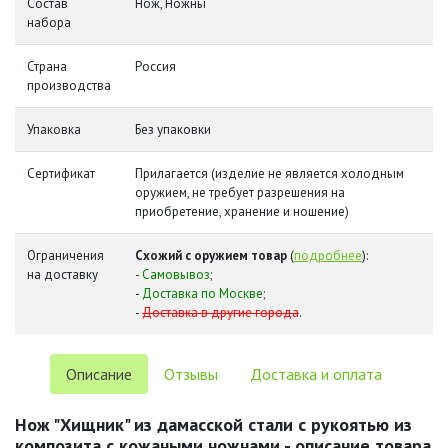
Состав
Нож, Ножны
набора
Страна
Россия
производства
Упаковка
Без упаковки
Сертификат
Прилагается (изделие не является холодным
оружием, не требует разрешения на
приобретение, хранение и ношение)
Ограничения
Схожий с оружием товар
(
подробнее
):
на доставку
-
Самовывоз
;
-
Доставка по Москве
;
-
Доставка в другие города
.
Описание
Отзывы
Доставка и оплата
Нож "Хищник" из дамасской стали с рукоятью из
композита с кожаными ножнами - описание товара