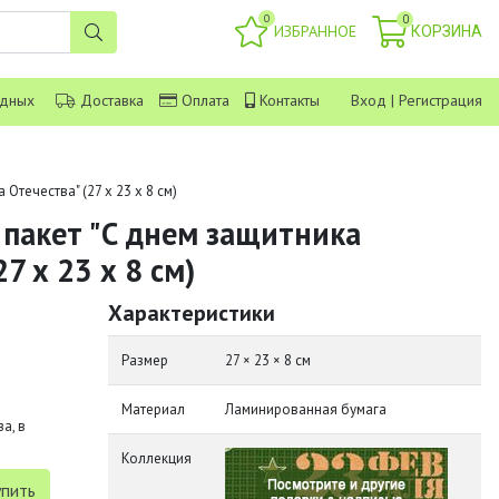
0
0
ИЗБРАННОЕ
КОРЗИНА
одных
Доставка
Оплата
Контакты
Вход
|
Регистрация
Отечества" (27 х 23 х 8 см)
пакет "С днем защитника
7 х 23 х 8 см)
Характеристики
Размер
27 × 23 × 8 см
Материал
Ламинированная бумага
а, в
Коллекция