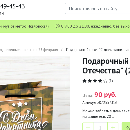
649-45-43
1-14
 5 минут от метро Чкаловская)
С 9:00 до 21:00, ежедневно, без вых
одарочные пакеты на 23 февраля
Подарочный пакет "С днем защитника 
Подарочный 
Отечества" (2
(1)
90 руб.
Цена:
Артикул:
z072557316
Можно забрать в день заказ
магазине есть
20
шт.