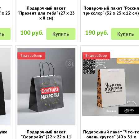
т
Подарочный пакет
Подарочный пакет "Россия
 х 23
"Презент для тебя" (27 х 23
триколор" (32 х 25 х 12 см
х 8 см)
100 руб.
190 руб.
ть
Купить
Купить
Видеообзор
Видеообзор
Хуже
Подарочный пакет
Подарочный пакет "Что-т
"Сюрпрайз" (22 х 22 х 11
очень крутое" (40 х 31 х