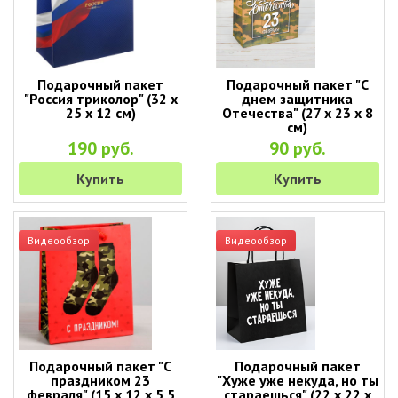
Подарочный пакет
Подарочный пакет "С
"Россия триколор" (32 х
днем защитника
25 х 12 см)
Отечества" (27 х 23 х 8
см)
190 руб.
90 руб.
Купить
Купить
Видеообзор
Видеообзор
Подарочный пакет "С
Подарочный пакет
праздником 23
"Хуже уже некуда, но ты
февраля" (15 х 12 х 5,5
стараешься" (22 х 22 х