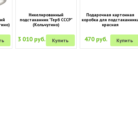
Никелированный
Подарочная картонная
гий
подстаканник "Герб СССР"
коробка для подстаканник
гино)
(Кольчугино)
красная
3 010 руб.
470 руб.
ть
Купить
Купить