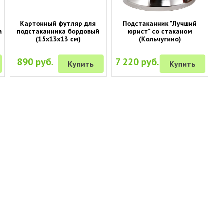
Картонный футляр для
Подстаканник "Лучший
а
подстаканника бордовый
юрист" со стаканом
(15х13х13 см)
(Кольчугино)
890 руб.
7 220 руб.
Купить
Купить