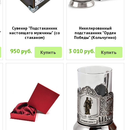
Сувенир "Подстаканник
Никелированный
"
настоящего мужчины" (со
подстаканник "Орден
стаканом)
Победы" (Кольчугино)
950 руб.
3 010 руб.
Купить
Купить