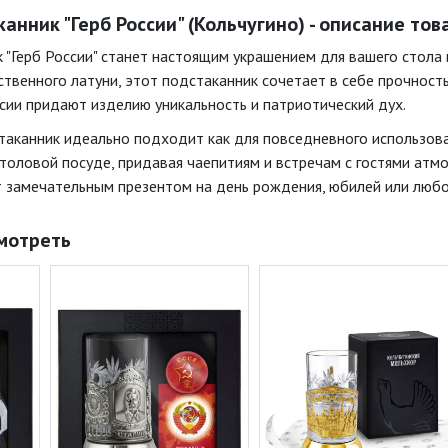
анник "Герб России" (Кольчугино) - описание тов
 "Герб России" станет настоящим украшением для вашего стола 
твенного латуни, этот подстаканник сочетает в себе прочность
сии придают изделию уникальность и патриотический дух.
аканник идеально подходит как для повседневного использован
толовой посуде, придавая чаепитиям и встречам с гостями атм
 замечательным презентом на день рождения, юбилей или любо
мотреть