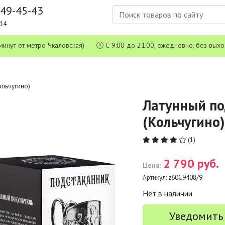
649-45-43
1-14
 5 минут от метро Чкаловская)
С 9:00 до 21:00, ежедневно, без вых
ольчугино)
Латунный по
(Кольчугино)
(1)
2 790 руб.
Цена:
Артикул:
z60C9408/9
Нет в наличии
Уведомить