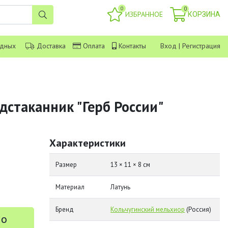
0
0
ИЗБРАННОЕ
КОРЗИНА
одных
Доставка
Оплата
Контакты
Вход
|
Регистрация
дстаканник "Герб России"
Характеристики
Размер
13 × 11 × 8 см
Материал
Латунь
Бренд
Кольчугинский мельхиор
(Россия)
 о