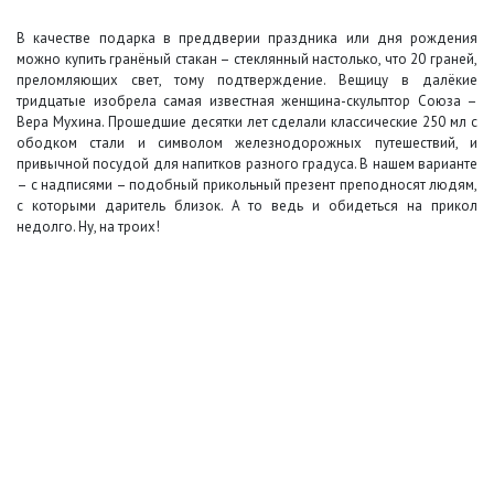
В качестве подарка в преддверии праздника или дня рождения
можно купить гранёный стакан – стеклянный настолько, что 20 граней,
преломляющих свет, тому подтверждение. Вещицу в далёкие
тридцатые изобрела самая известная женщина-скульптор Союза –
Вера Мухина. Прошедшие десятки лет сделали классические 250 мл с
ободком стали и символом железнодорожных путешествий, и
привычной посудой для напитков разного градуса. В нашем варианте
– с надписями – подобный прикольный презент преподносят людям,
с которыми даритель близок. А то ведь и обидеться на прикол
недолго. Ну, на троих!
+7 (495) 649-45-43