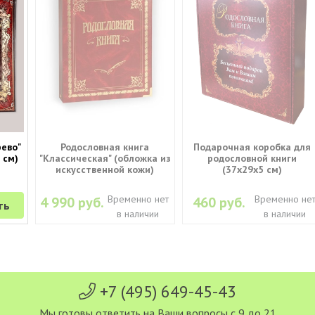
рево"
Родословная книга
Подарочная коробка для
5 см)
"Классическая" (обложка из
родословной книги
искусственной кожи)
(37х29х5 см)
Временно нет
Временно не
4 990 руб.
460 руб.
ть
в наличии
в наличии
+7 (495) 649-45-43
Мы готовы ответить на Ваши вопросы с 9 до 21