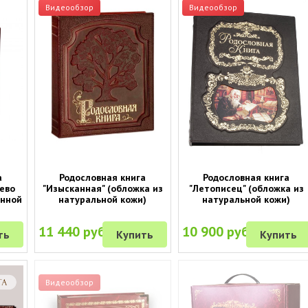
Видеообзор
Видеообзор
а
Родословная книга
Родословная книга
ево
"Изысканная" (обложка из
"Летописец" (обложка из
енной
натуральной кожи)
натуральной кожи)
11 440 руб.
10 900 руб.
ть
Купить
Купить
Видеообзор