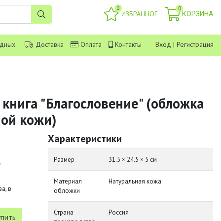
0
0
ИЗБРАННОЕ
КОРЗИНА
одных
Доставка
Оплата
Контакты
Вход
|
Регистрация
 книга "Благословение" (обложка
ной кожи)
Характеристики
.
Размер
31.5 × 24.5 × 5 см
Материал
Натуральная кожа
а, в
обложки
Страна
Россия