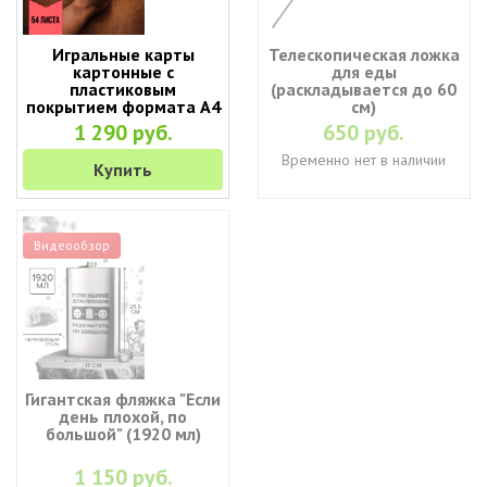
Игральные карты
Телескопическая ложка
картонные с
для еды
пластиковым
(раскладывается до 60
покрытием формата А4
см)
(28 х 21 см)
1 290 руб.
650 руб.
Временно нет в наличии
Купить
Видеообзор
Гигантская фляжка "Если
день плохой, по
большой" (1920 мл)
1 150 руб.