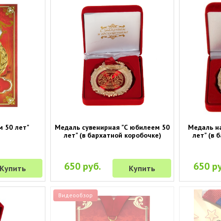
 50 лет"
Медаль сувенирная "С юбилеем 50
Медаль н
лет" (в бархатной коробочке)
лет" (в 
650 руб.
650 ру
Купить
Купить
Видеообзор