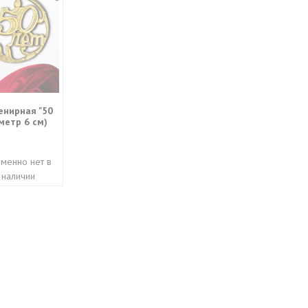
енирная "50
метр 6 см)
менно нет в
наличии