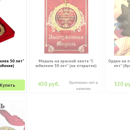
илея 50 лет"
Медаль на красной ленте "С
Орден на п
обочке)
юбилеем 50 лет" (на открытке)
лет" (б
Временно нет в
450 руб.
320 ру
Купить
наличии