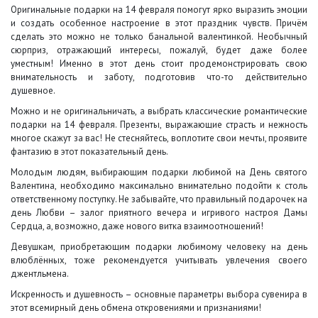
Оригинальные подарки на 14 февраля помогут ярко выразить эмоции
и создать особенное настроение в этот праздник чувств. Причём
сделать это можно не только банальной валентинкой. Необычный
сюрприз, отражающий интересы, пожалуй, будет даже более
уместным! Именно в этот день стоит продемонстрировать свою
внимательность и заботу, подготовив что-то действительно
душевное.
Можно и не оригинальничать, а выбрать классические романтические
подарки на 14 февраля. Презенты, выражающие страсть и нежность
многое скажут за вас! Не стесняйтесь, воплотите свои мечты, проявите
фантазию в этот показательный день.
Молодым людям, выбирающим подарки любимой на День святого
Валентина, необходимо максимально внимательно подойти к столь
ответственному поступку. Не забывайте, что правильный подарочек на
день Любви – залог приятного вечера и игривого настроя Дамы
Сердца, а, возможно, даже нового витка взаимоотношений!
Девушкам, приобретающим подарки любимому человеку на день
влюблённых, тоже рекомендуется учитывать увлечения своего
джентльмена.
Искренность и душевность – основные параметры выбора сувенира в
этот всемирный день обмена откровениями и признаниями!