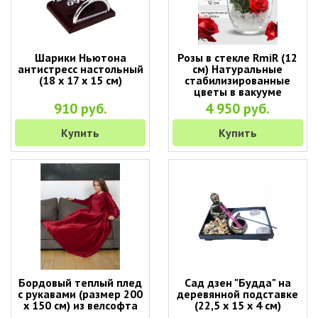
Шарики Ньютона
Розы в стекле RmiR (12
антистресс настольный
см) Натуральные
(18 х 17 х 15 см)
стабилизированные
цветы в вакууме
910 руб.
4 950 руб.
Купить
Купить
Бордовый теплый плед
Сад дзен "Будда" на
с рукавами (размер 200
деревянной подставке
х 150 см) из велсофта
(22,5 х 15 х 4 см)