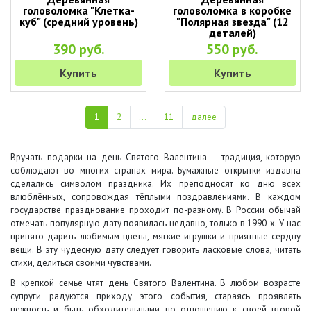
головоломка "Клетка-
головоломка в коробке
куб" (средний уровень)
"Полярная звезда" (12
деталей)
390 руб.
550 руб.
Купить
Купить
1
2
...
11
далее
Вручать подарки на день Святого Валентина – традиция, которую
соблюдают во многих странах мира. Бумажные открытки издавна
сделались символом праздника. Их преподносят ко дню всех
влюблённых, сопровождая тёплыми поздравлениями. В каждом
государстве празднование проходит по-разному. В России обычай
отмечать популярную дату появилась недавно, только в 1990-х. У нас
принято дарить любимым цветы, мягкие игрушки и приятные сердцу
вещи. В эту чудесную дату следует говорить ласковые слова, читать
стихи, делиться своими чувствами.
В крепкой семье чтят день Святого Валентина. В любом возрасте
супруги радуются приходу этого события, стараясь проявлять
нежность и быть обходительными по отношению к своей второй