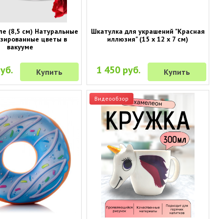
ле (8,5 см) Натуральные
Шкатулка для украшений "Красная
зированные цветы в
иллюзия" (15 х 12 х 7 см)
вакууме
уб.
1 450 руб.
Купить
Купить
Видеообзор