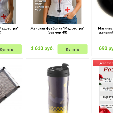
Медсестра"
Женская футболка "Медсестра"
Магичес
)
(размер 48)
желаний
1 610 руб.
690 ру
Купить
Купить
Видеообзо