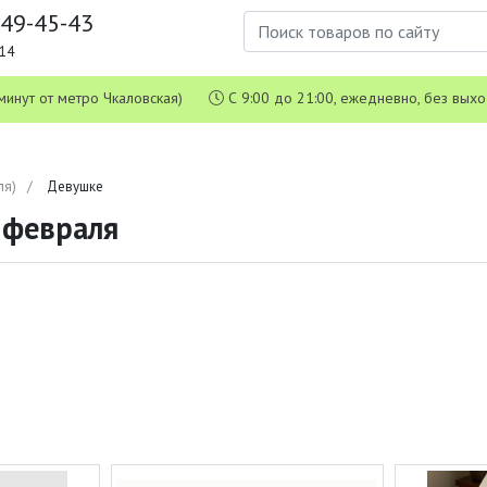
649-45-43
1-14
 5 минут от метро Чкаловская)
С 9:00 до 21:00, ежедневно, без вых
ля)
Девушке
 февраля