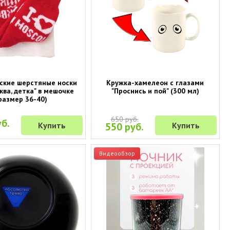
ские шерстяные носки
Кружка-хамелеон с глазами
ква, детка" в мешочке
"Проснись и пой" (300 мл)
размер 36-40)
650 руб.
б.
Купить
550 руб.
Купить
Видеообзор