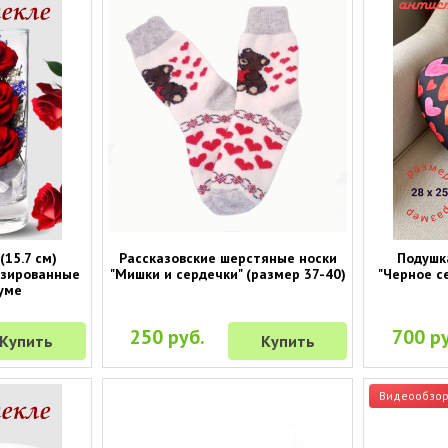
(15.7 см)
Рассказовские шерстяные носки
Подушк
изированные
"Мишки и сердечки" (размер 37-40)
"Черное се
уме
250 руб.
700 ру
Купить
Купить
Видеообзо