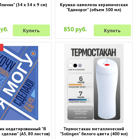
ончик" (34 х 34 х 9 см)
Кружка-хамелеон керамическая
"Единорог" (объем 300 мл)
уб.
850 руб.
Купить
Купить
р
ик недатированный "Я
Термостакан металлический
и сделаю" (A5, 80 листов)
"Solingen" белого цвета (400 мл)