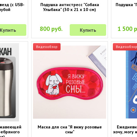
везд (с USB-
Подушка антистресс "Собака
Подушка "П
лубой
Улыбака" (30 х 21 х 10 см)
800 руб.
1 500 р
Купить
Купить
Видеообзор
Видеообзо
ржавеющей
Маска для сна "Я вижу розовые
Ежедневн
еребряного
сны"
хочу, могу 
мл)