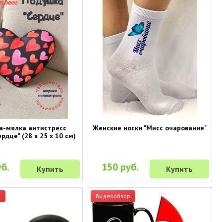
а-мялка антистресс
Женские носки "Мисс очарование"
рдце" (28 х 25 х 10 см)
б.
150 руб.
Купить
Купить
р
Видеообзор