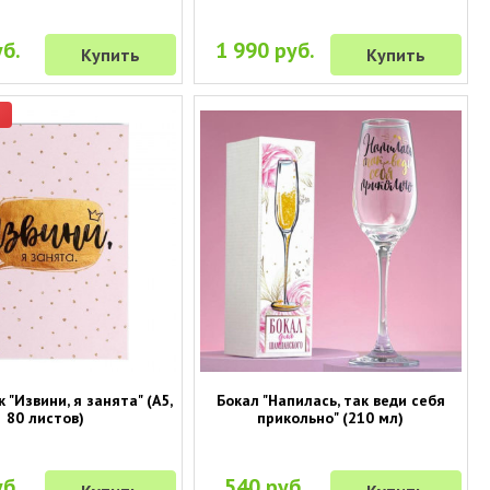
б.
1 990 руб.
Купить
Купить
р
"Извини, я занята" (А5,
Бокал "Напилась, так веди себя
80 листов)
прикольно" (210 мл)
б.
540 руб.