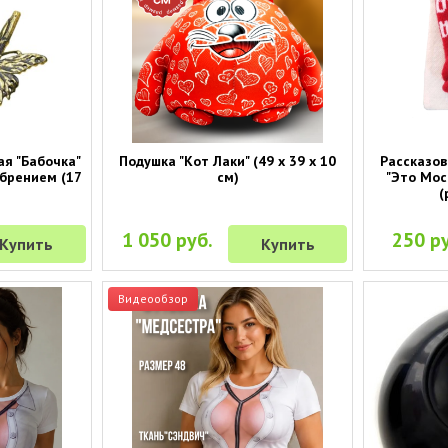
я "Бабочка"
Подушка "Кот Лаки" (49 х 39 х 10
Рассказов
ебрением (17
см)
"Это Мос
(
1 050 руб.
250 ру
Купить
Купить
Видеообзор