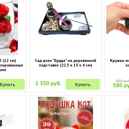
R (12 см)
Сад дзен "Будда" на деревянной
Кружка-м
изированные
подставке (22,5 х 15 х 4 см)
к
уме
600 ру
1 350 руб.
Купить
Купить
580 ру