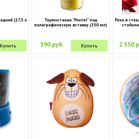
едний (17,5 х
Термостакан "Poster" под
Роза в стек
полиграфическую вставку (350 мл)
стабили
590 руб.
2 550 р
Купить
Купить