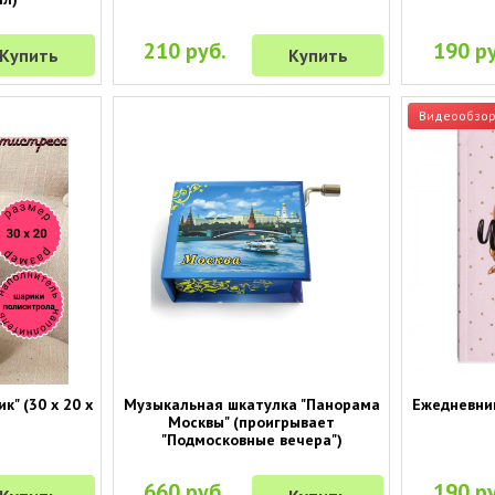
210 руб.
190 ру
Купить
Купить
Видеообзо
к" (30 х 20 х
Музыкальная шкатулка "Панорама
Ежедневник 
Москвы" (проигрывает
"Подмосковные вечера")
660 руб.
190 ру