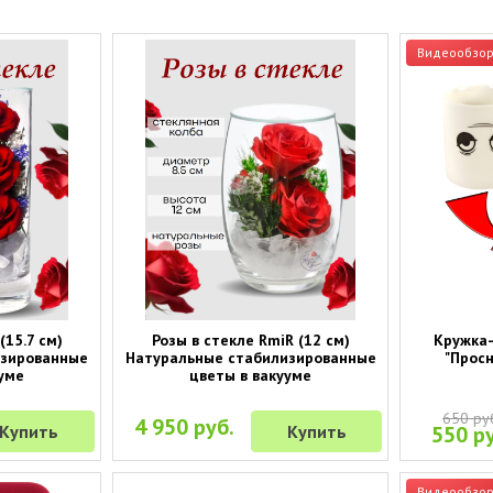
Видеообзо
(15.7 см)
Розы в стекле RmiR (12 см)
Кружка-
изированные
Натуральные стабилизированные
"Просн
уме
цветы в вакууме
650 ру
4 950 руб.
Купить
Купить
550 ру
Видеообзо