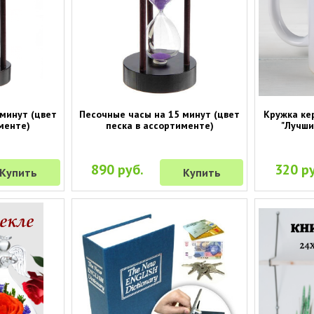
минут (цвет
Песочные часы на 15 минут (цвет
Кружка ке
менте)
песка в ассортименте)
"Лучши
890 руб.
320 ру
Купить
Купить