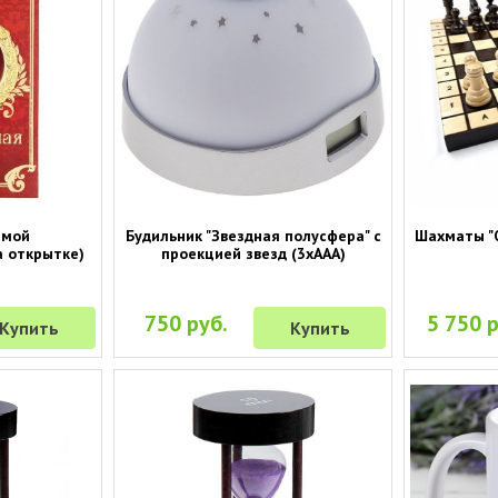
имой
Будильник "Звездная полусфера" с
Шахматы "О
а открытке)
проекцией звезд (3хААА)
750 руб.
5 750 р
Купить
Купить