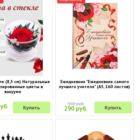
ле (8,5 см) Натуральные
Ежедневник "Ежедневник самого
зированные цветы в
лучшего учителя" (А5, 160 листов)
вакууме
500 руб.
уб.
Купить
290 руб.
Купить