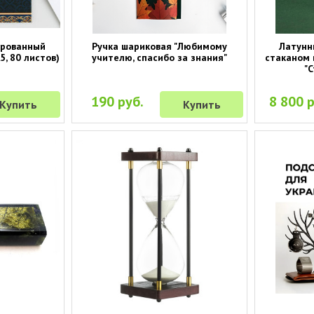
ированный
Ручка шариковая "Любимому
Латунн
5, 80 листов)
учителю, спасибо за знания"
стаканом 
"
190 руб.
8 800 р
Купить
Купить