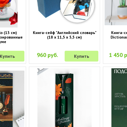
o (13 см)
Книга-сейф "Английский словарь"
Книга-с
изированные
(18 х 11,5 х 5,5 см)
Dictionar
уме
960 руб.
1 450 р
Купить
Купить