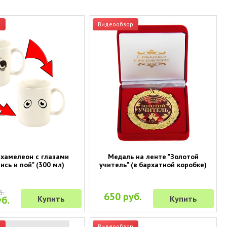
р
Видеообзор
хамелеон с глазами
Медаль на ленте "Золотой
ись и пой" (300 мл)
учитель" (в бархатной коробке)
б.
650 руб.
б.
Купить
Купить
р
Видеообзор