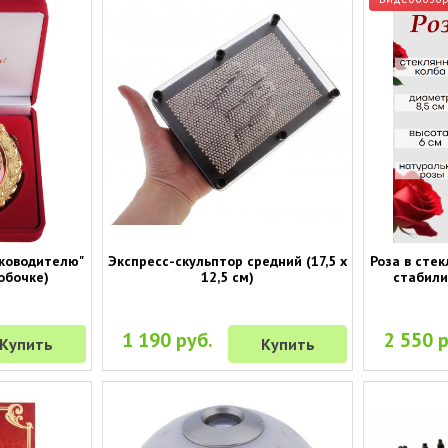
уководителю"
Экспресс-скульптор средний (17,5 х
Роза в стек
обочке)
12,5 см)
стабили
1 190 руб.
2 550 р
Купить
Купить