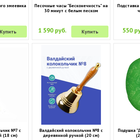
ого змеевика
Песочные часы "Бесконечность" на
Подставка
30 минут с белым песком
ч
1 590 руб.
550 ру
Купить
Купить
льчик №7 с
Валдайский колокольчик №8 с
Подушка "
 (18 см)
деревянной ручкой (20 см)
(2