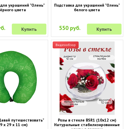
 для украшений "Олень"
Подставка для украшений "Олень"
ёрного цвета
белого цвета
б.
550 руб.
Купить
Купить
Видеообзор
Давай путешествовать"
Розы в стекле BSR1 (10х12 см)
9 х 29 х 11 см)
Натуральные стабилизированные