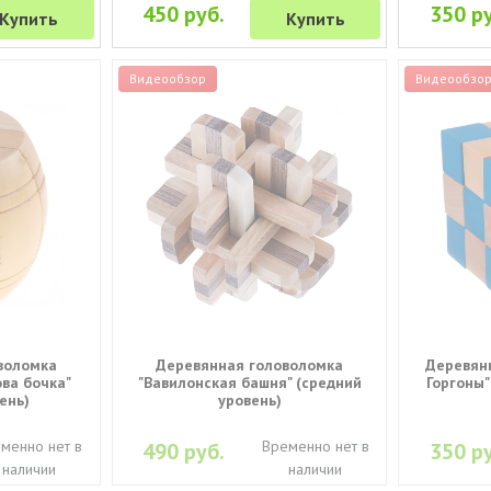
450 руб.
350 ру
Купить
Купить
Видеообзор
Видеообзо
воломка
Деревянная головоломка
Деревянн
ва бочка"
"Вавилонская башня" (средний
Горгоны"
ень)
уровень)
менно нет в
Временно нет в
490 руб.
350 ру
наличии
наличии