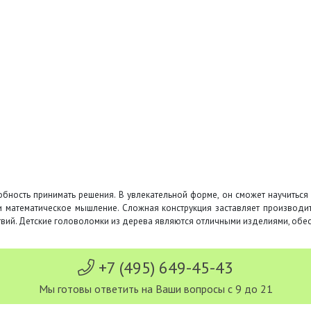
бность принимать решения. В увлекательной форме, он сможет научиться
и математическое мышление. Сложная конструкция заставляет производит
ствий. Детские головоломки из дерева являются отличными изделиями, об
+7 (495) 649-45-43
Мы готовы ответить на Ваши вопросы с 9 до 21