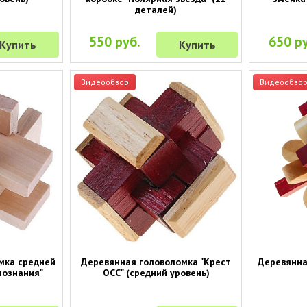
деталей)
550 руб.
650 ру
Купить
Купить
Видеообзор
Видеообзо
мка средней
Деревянная головоломка "Крест
Деревянна
познания"
ОСС" (средний уровень)