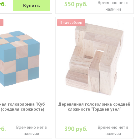
Временно нет в
б.
550 руб.
Купить
наличии
р
Видеообзор
ая головоломка "Куб
Деревянная головоломка средней
 (средняя сложность)
сложности "Гордиев узел"
Временно нет в
Временно нет в
б.
390 руб.
наличии
наличии