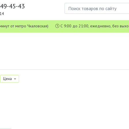
649-45-43
1-14
 5 минут от метро Чкаловская)
С 9:00 до 21:00, ежедневно, без вых
Цена