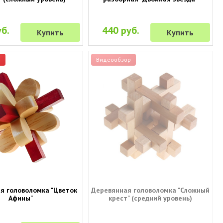
б.
440 руб.
Купить
Купить
р
Видеообзор
я головоломка "Цветок
Деревянная головоломка "Сложный
Афины"
крест" (средний уровень)