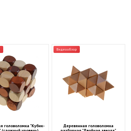
р
Видеообзор
я головоломка "Кубик-
Деревянная головоломка
" (сложный уровень)
разборная "Двойная звезда"