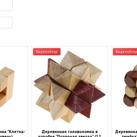
Видеообзор
Видеообзо
мка "Клетка-
Деревянная головоломка в
Деревянна
ровень)
коробке "Полярная звезда" (12
змейка