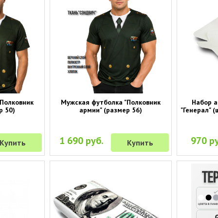
"Полковник
Мужская футболка "Полковник
Набор а
р 50)
армии" (размер 56)
"Генерал" (
1 690 руб.
970 ру
Купить
Купить