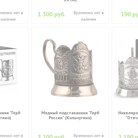
менно нет в
Временно нет в
1 300 руб.
190 ру
наличии
наличии
ник "Герб
Медный подстаканник "Герб
Никелиро
угино)
России" (Кольчугино)
"Отеч
менно нет в
Временно нет в
3 200 руб.
2 190 р