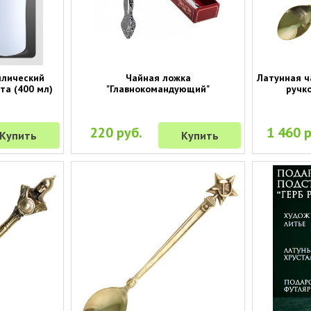
ллический
Чайная ложка
Латунная ч
ета (400 мл)
"Главнокомандующий"
ручко
220 руб.
1 460 р
Купить
Купить