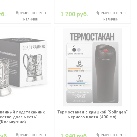
Временно нет в
Временно нет в
б.
1 200 руб.
наличии
наличии
ванный подстаканник
Термостакан с крышкой "Solingen"
ество, долг, честь"
черного цвета (400 мл)
(Кольчугино)
Временно нет в
Временно нет в
уб.
1 940 руб.