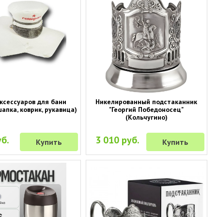
ксессуаров для бани
Никелированный подстаканник
шапка, коврик, рукавица)
"Георгий Победоносец"
(Кольчугино)
б.
3 010 руб.
Купить
Купить