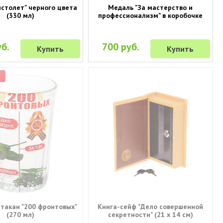
истолет" черного цвета
Медаль "За мастерство и
(330 мл)
профессионализм" в коробочке
б.
700 руб.
Купить
Купить
р
стакан "200 фронтовых"
Книга-сейф "Дело совершенной
(270 мл)
секретности" (21 х 14 см)