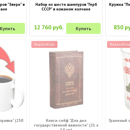
ов "Звери" в
Набор из шести шампуров "Герб
Кружка "П
чане
СССР" в кожаном колчане
12 760 руб.
850 ру
Купить
Купить
Видеообзор
Видеообзо
равка" (250
Книга-сейф "Для дел
Граненый 
государственной важности" (21 х
14 см)