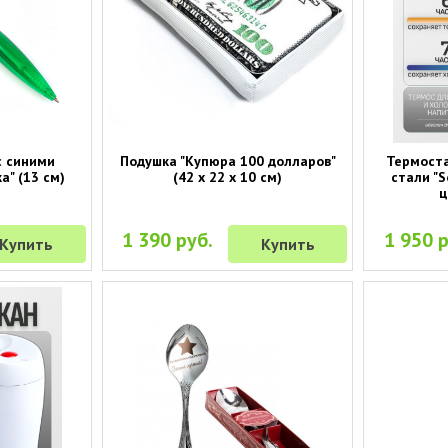
с синими
Подушка "Купюра 100 долларов"
Термост
а" (13 см)
(42 х 22 х 10 см)
стали "S
ц
1 390 руб.
1 950 р
Купить
Купить