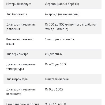
Материал корпуса
Дерево (массив берёзы)
Тип барометра
Анероид (механический)
Диапазон измерения
От 700 до 800 мм ртутного столба (от
давления
930 до 1070 гПа)
Величина деления
1 мм ртутного столба
шкалы
Тип термометра
Жидкостный
Диапазон измерения
От –20 до 50 °C
температуры
Тип гигрометра
Биметаллический
Диапазон измерения
От 0 до 100%
влажности
Стандарт производства
9П2.832.060 ТО