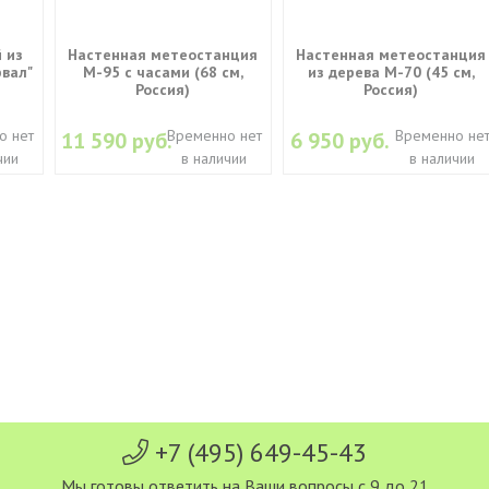
 из
Настенная метеостанция
Настенная метеостанция
вал"
М-95 с часами (68 см,
из дерева М-70 (45 см,
Россия)
Россия)
о нет
Временно нет
Временно не
11 590 руб.
6 950 руб.
чии
в наличии
в наличии
+7 (495) 649-45-43
Мы готовы ответить на Ваши вопросы с 9 до 21