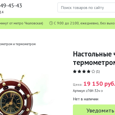
649-45-43
1-14
 5 минут от метро Чкаловская)
С 9:00 до 21:00, ежедневно, без вых
рометром и термометром
Настольные 
термометро
(1)
19 150 руб
Цена:
Артикул:
z76Н-32ч-з
Нет в наличии
Уведомить