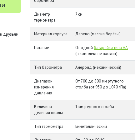
барометра
ии
Диаметр
7 см
термометра
Материал корпуса
Дерево (массив берёзы)
и друзьям
Питание
От одной
батарейки типа АА
(в комплект не входит)
Тип барометра
Анероид (механический)
Диапазон
От 700 до 800 мм ртутного
измерения
столба (от 930 до 1070 гПа)
давления
Величина
1 мм ртутного столба
деления шкалы
Тип термометра
Биметаллический