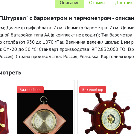
Описание
Отзывы
Доставка
"Штурвал" с барометром и термометром - описа
 см; Диаметр циферблата: 7 см; Диаметр барометра: 7 см; Диам
дной батарейки типа АА (в комплект не входит); Тип барометра
о столба (от 930 до 1070 гПа); Величина деления шкалы: 1 мм 
: От -20 до 50 °C; Стандарт производства: 9П2.832.060 ТО; Га
Россия); Страна производства: Россия; Упаковка: Картонная кор
мотреть
Видеообзор
Видеообзор