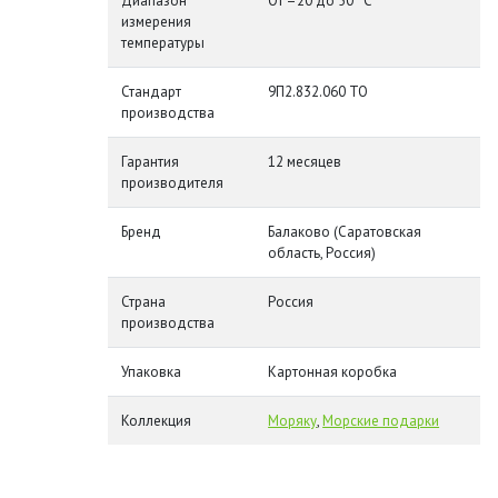
Диапазон
От –20 до 50 °C
измерения
температуры
Стандарт
9П2.832.060 ТО
производства
Гарантия
12 месяцев
производителя
Бренд
Балаково (Саратовская
область, Россия)
Страна
Россия
производства
Упаковка
Картонная коробка
Коллекция
Моряку
,
Морские подарки