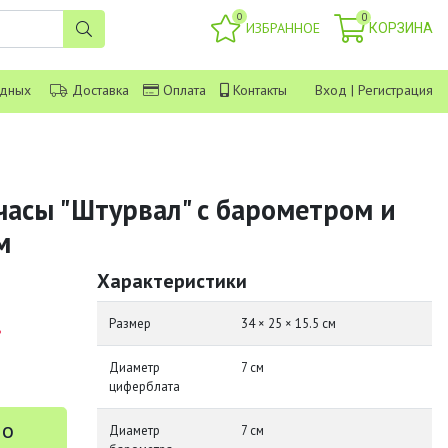
0
0
ИЗБРАННОЕ
КОРЗИНА
одных
Доставка
Оплата
Контакты
Вход
|
Регистрация
часы "Штурвал" с барометром и
м
Характеристики
.
Размер
34 × 25 × 15.5 см
Диаметр
7 см
циферблата
 о
Диаметр
7 см