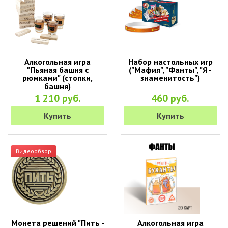
Алкогольная игра
Набор настольных игр
"Пьяная башня с
("Мафия", "Фанты", "Я -
рюмками" (стопки,
знаменитость")
башня)
1 210 руб.
460 руб.
Купить
Купить
Видеообзор
Монета решений "Пить -
Алкогольная игра