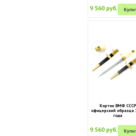
9 560 руб.
Купи
Кортик ВМФ ССС
офицерский образца 
года
9 560 руб.
Купи