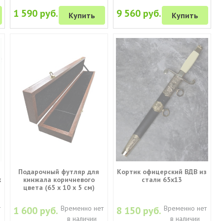
1 590 руб.
9 560 руб.
Купить
Купить
Подарочный футляр для
Кортик офицерский ВДВ из
х
кинжала коричневого
стали 65х13
цвета (65 х 10 х 5 см)
т
Временно нет
Временно нет
1 600 руб.
8 150 руб.
в наличии
в наличии