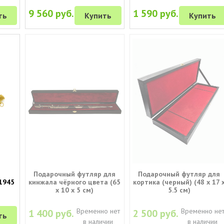
9 560 руб.
1 590 руб.
ть
Купить
Купить
Р
Подарочный футляр для
Подарочный футляр для
1945
кинжала чёрного цвета (65
кортика (черный) (48 х 17 
х 10 х 5 см)
5.5 см)
Временно нет
Временно не
1 400 руб.
2 500 руб.
ть
в наличии
в наличии