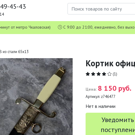
649-45-43
1-14
 5 минут от метро Чкаловская)
С 9:00 до 21:00, ежедневно, без вых
 из стали 65х13
Кортик офиц
(1)
8 150 руб.
Цена:
Артикул:
z746477
Нет в наличии
Уведомить
поступлен