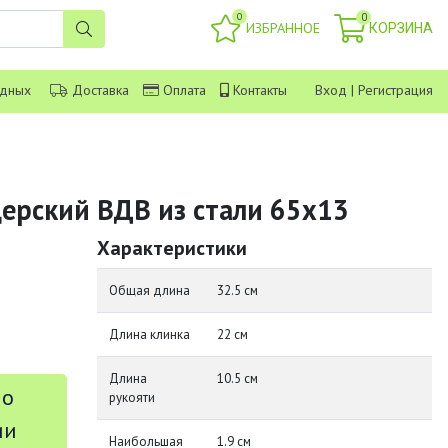
0
0
ИЗБРАННОЕ
КОРЗИНА
одных
Доставка
Оплата
Контакты
Вход
|
Регистрация
ерский ВДВ из стали 65х13
Характеристики
Общая длина
32.5 см
Длина клинка
22 см
Длина
10.5 см
 о
рукояти
ии
Наибольшая
1.9 см