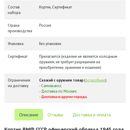
Состав
Кортик, Сертификат
набора
Страна
Россия
производства
Упаковка
Без упаковки
Сертификат
Прилагается (изделие не является холодным
оружием, не требует разрешения на
приобретение, хранение и ношение)
Ограничения
Схожий с оружием товар
(
подробнее
):
на доставку
-
Самовывоз
;
-
Доставка по Москве
;
-
Доставка в другие города
.
Описание
Отзывы
Доставка и оплата
Кортик ВМФ СССР офицерский образца 1945 года