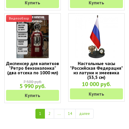
Купить
Купить
Видеообзор
Диспенсер для напитков
Настольные часы
"Ретро бензоколонка"
"Российская Федерация"
(два отсека по 1000 мл)
из латуни и змеевика
(33,5 см)
7 500 руб.
10 000 руб.
5 990 руб.
Купить
Купить
1
2
...
14
далее