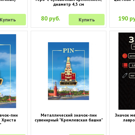
диаметр 4,5 см
80 руб.
190 ру
Купить
Купить
ачок-пин
Металлический значок-пин
Значок м
м Христа
сувенирный "Кремлевская башня"
лавро
"