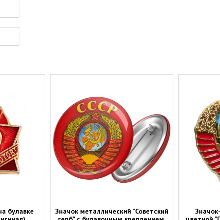
на булавке
Значок металлический "Советский
Значок
ригинал)
герб" с булавочным креплением,
цветной "