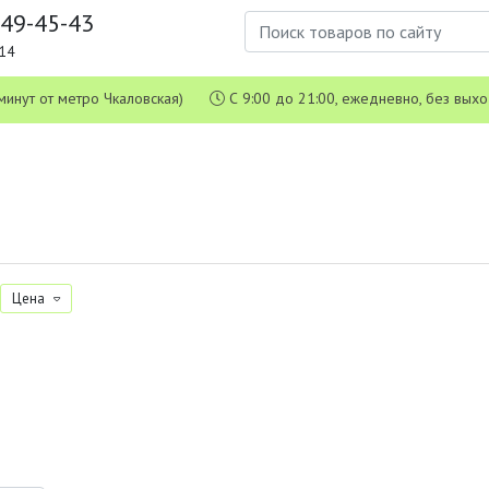
649-45-43
1-14
 5 минут от метро Чкаловская)
С 9:00 до 21:00, ежедневно, без вых
Цена