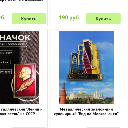
б.
190 руб.
Купить
Купить
еталлический "Ленин и
Металлический значок-пин
вая ветвь" из СССР
сувенирный "Вид на Москва-сити"