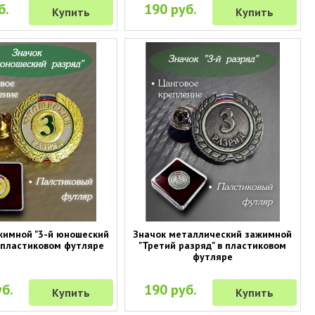
б.
190 руб.
Купить
Купить
жимной "3-й юношеский
Значок металлический зажимной
в пластиковом футляре
"Третий разряд" в пластиковом
футляре
б.
190 руб.
Купить
Купить