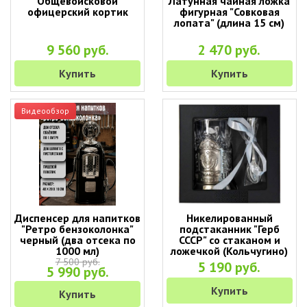
Общевойсковой
Латунная чайная ложка
офицерский кортик
фигурная "Совковая
лопата" (длина 15 см)
9 560 руб.
2 470 руб.
Купить
Купить
Видеообзор
Диспенсер для напитков
Никелированный
"Ретро бензоколонка"
подстаканник "Герб
черный (два отсека по
СССР" со стаканом и
1000 мл)
ложечкой (Кольчугино)
7 500 руб.
5 190 руб.
5 990 руб.
Купить
Купить