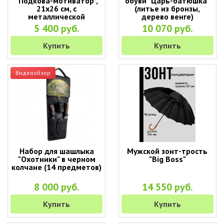
"Подкова-мотиватор",
обуви "Царь-батюшка"
21x26 см, с
(литье из бронзы,
металлической
дерево венге)
подковой
5 400 руб.
10 070 руб.
Купить
Купить
Видеообзор
Набор для шашлыка
Мужской зонт-трость
"Охотники" в черном
"Big Boss"
колчане (14 предметов)
8 000 руб.
14 550 руб.
Купить
Купить