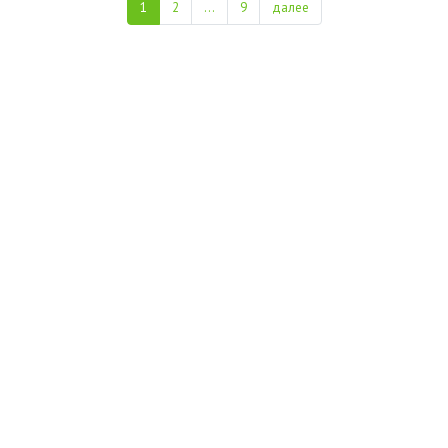
1
2
...
9
далее
+7 (495) 649-45-43
Доставка