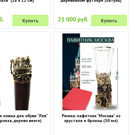
аля" (18 х 12 см)
деревянном футляре (латунь)
б.
21 000 руб.
Купить
Купить
 ложка для обуви "Лев"
Рюмка-лафитник "Москва" из
бронза, дерево венге)
хрусталя и бронзы (50 мл)