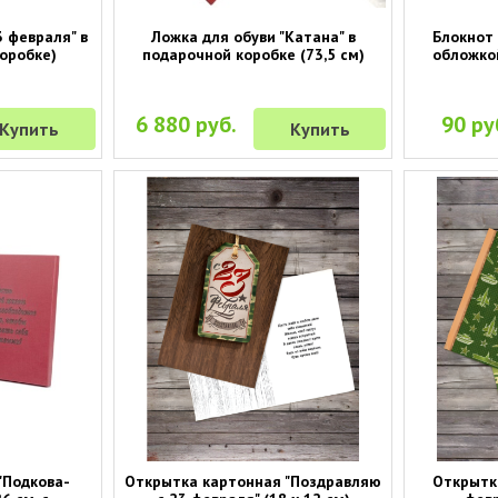
3 февраля" в
Ложка для обуви "Катана" в
Блокнот 
коробке)
подарочной коробке (73,5 см)
обложкой
6 880 руб.
90 ру
Купить
Купить
"Подкова-
Открытка картонная "Поздравляю
Открытк