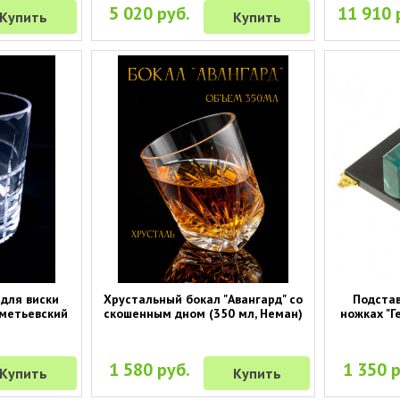
5 020 руб.
11 910 
Купить
Купить
для виски
Хрустальный бокал "Авангард" со
Подстав
хметьевский
скошенным дном (350 мл, Неман)
ножках "Г
1 580 руб.
1 350 р
Купить
Купить