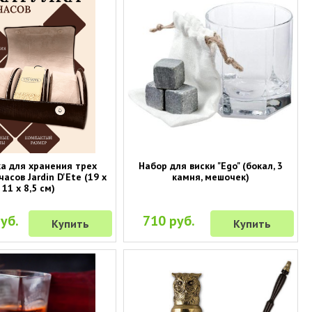
а для хранения трех
Набор для виски "Ego" (бокал, 3
асов Jardin D'Ete (19 х
камня, мешочек)
11 х 8,5 см)
уб.
710 руб.
Купить
Купить