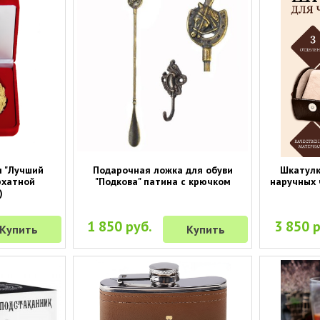
я "Лучший
Подарочная ложка для обуви
Шкатулк
рхатной
"Подкова" патина с крючком
наручных ч
)
1 850 руб.
3 850 р
Купить
Купить