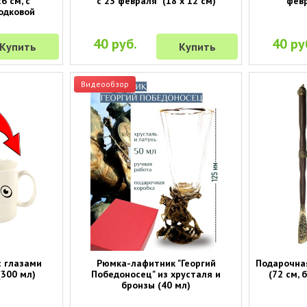
6 см, с
с 23 февраля" (18 х 12 см)
февр
одковой
40 руб.
40 ру
Купить
Купить
Видеообзор
с глазами
Рюмка-лафитник "Георгий
Подарочная
(300 мл)
Победоносец" из хрусталя и
(72 см, 
бронзы (40 мл)