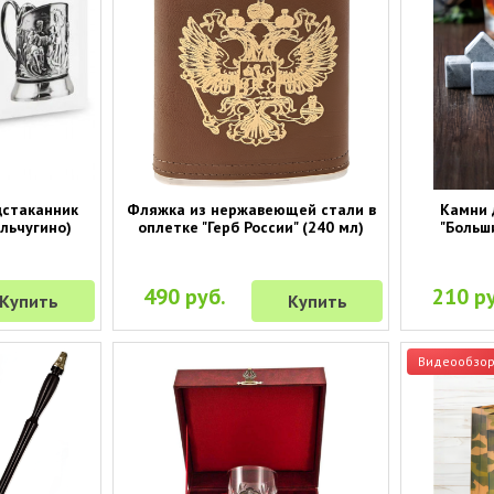
дстаканник
Фляжка из нержавеющей стали в
Камни 
льчугино)
оплетке "Герб России" (240 мл)
"Больши
490 руб.
210 ру
Купить
Купить
Видеообзо