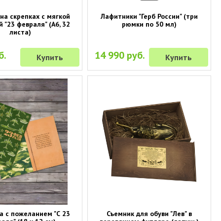
на скрепках с мягкой
Лафитники "Герб России" (три
 "23 февраля" (А6, 32
рюмки по 50 мл)
листа)
б.
14 990 руб.
Купить
Купить
а с пожеланием "С 23
Съемник для обуви "Лев" в