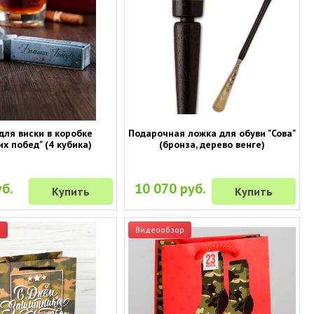
для виски в коробке
Подарочная ложка для обуви "Сова"
х побед" (4 кубика)
(бронза, дерево венге)
б.
10 070 руб.
Купить
Купить
р
Видеообзор