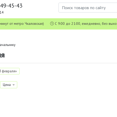
649-45-43
1-14
 5 минут от метро Чкаловская)
С 9:00 до 21:00, ежедневно, без вых
ачальнику
ля
3 февраля»
Цена