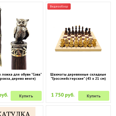
Видеообзор
 ложка для обуви "Сова"
Шахматы деревянные складные
бронза, дерево венге)
"Гроссмейстерские" (43 х 21 см)
руб.
1 750 руб.
Купить
Купить