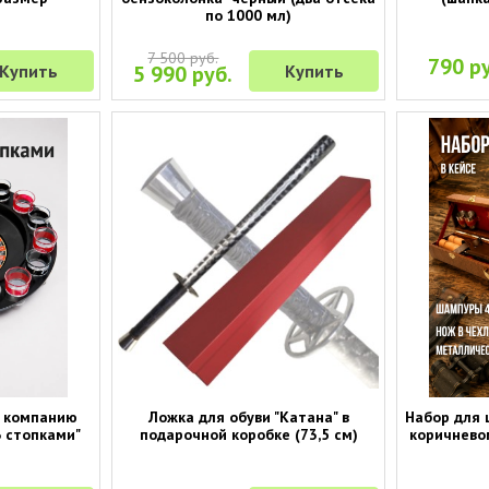
по 1000 мл)
7 500 руб.
790 ру
Купить
5 990 руб.
Купить
а компанию
Ложка для обуви "Катана" в
Набор для 
6 стопками"
подарочной коробке (73,5 см)
коричнево