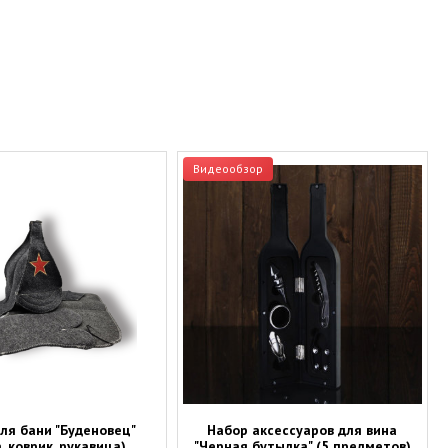
Видеообзор
ля бани "Буденовец"
Набор аксессуаров для вина
, коврик, рукавица)
"Черная бутылка" (5 предметов)