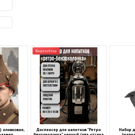
Видеообзор
) оливковая,
Диспенсер для напитков "Ретро
Набор д
размер
бензоколонка" черный (два отсека
(шапка