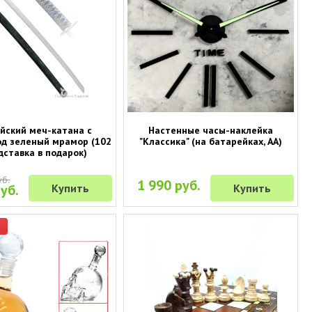
йский меч-катана с
Настенные часы-наклейка
д зеленый мрамор (102
"Классика" (на батарейках, АА)
дставка в подарок)
уб.
1 990 руб.
уб.
Купить
Купить
р