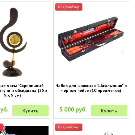
Видеообзор
ые часы "Скрипичный
Набор для шашлыка "Шашлычник" в
атуни и обсидиана (25 х
черном кейсе (10 предметов)
9 х 9 см)
уб.
5 000 руб.
Купить
Купить
р
Видеообзор