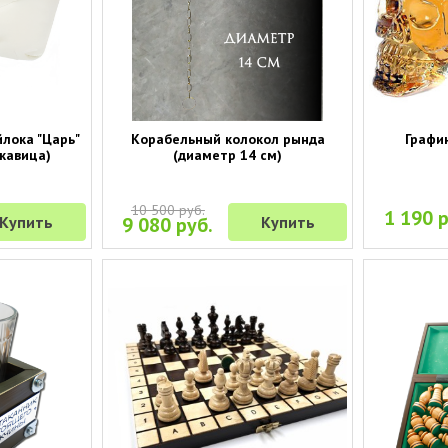
йлока "Царь"
Корабельный колокол рында
Графин
укавица)
(диаметр 14 см)
10 500 руб.
1 190 р
Купить
9 080 руб.
Купить