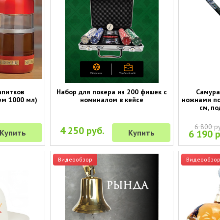
апитков
Набор для покера из 200 фишек с
Самура
ем 1000 мл)
номиналом в кейсе
ножнами по
см, по
6 800 р
4 250 руб.
Купить
Купить
6 190 р
Видеообзор
Видеообзо