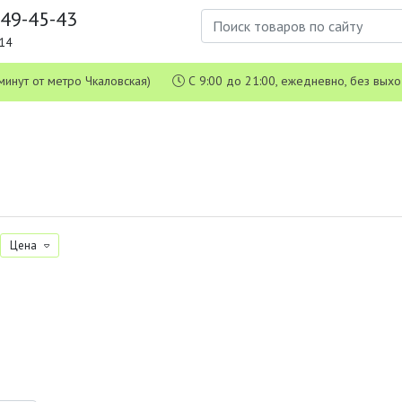
649-45-43
1-14
 5 минут от метро Чкаловская)
С 9:00 до 21:00, ежедневно, без вых
Цена