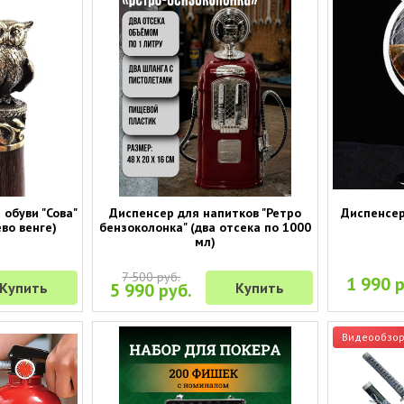
обуви "Сова"
Диспенсер для напитков "Ретро
Диспенсер
ево венге)
бензоколонка" (два отсека по 1000
мл)
7 500 руб.
1 990 р
Купить
5 990 руб.
Купить
Видеообзо