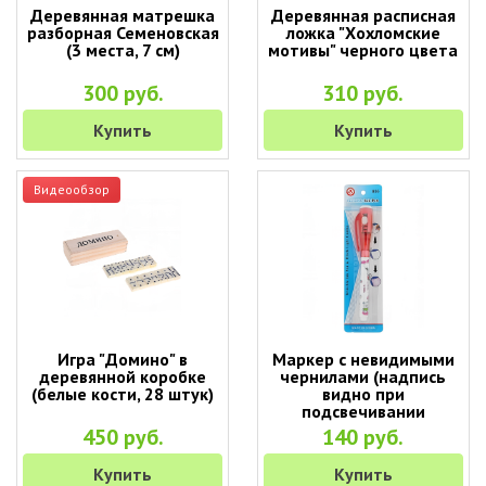
Деревянная матрешка
Деревянная расписная
разборная Семеновская
ложка "Хохломские
(3 места, 7 см)
мотивы" черного цвета
300 руб.
310 руб.
Купить
Купить
Видеообзор
Игра "Домино" в
Маркер с невидимыми
деревянной коробке
чернилами (надпись
(белые кости, 28 штук)
видно при
подсвечивании
фонариком)
450 руб.
140 руб.
Купить
Купить